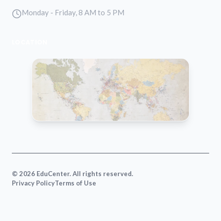
Monday - Friday, 8 AM to 5 PM
LOCATION
VIEW MAP
© 2026 EduCenter. All rights reserved.
Privacy Policy
Terms of Use