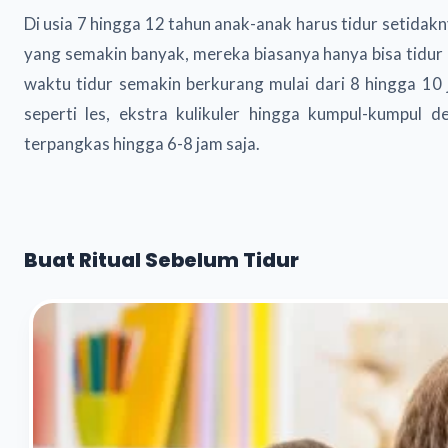
Di usia 7 hingga 12 tahun anak-anak harus tidur setidak
yang semakin banyak, mereka biasanya hanya bisa tidur 
waktu tidur semakin berkurang mulai dari 8 hingga 10 
seperti les, ekstra kulikuler hingga kumpul-kumpu
terpangkas hingga 6-8 jam saja.
Buat Ritual Sebelum Tidur