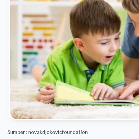
Sumber : novakdjokovicfoundation