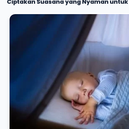
Ciptakan Suasana yang Nyaman untuk 