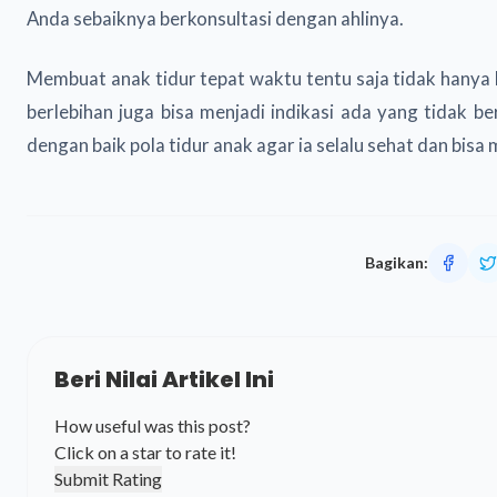
Anda sebaiknya berkonsultasi dengan ahlinya.
Membuat anak tidur tepat waktu tentu saja tidak hanya 
berlebihan juga bisa menjadi indikasi ada yang tidak b
dengan baik pola tidur anak agar ia selalu sehat dan bisa
Bagikan:
Beri Nilai Artikel Ini
How useful was this post?
Click on a star to rate it!
Submit Rating