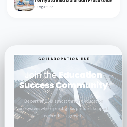
Ternyata Bisa Mulai dari Prasekolah
04 Agu 2026
COLLABORATION HUB
Join the
Education
Success Community
Be part of BSD's most thriving education
ecosystem where prestigious partners support
each other's growth.