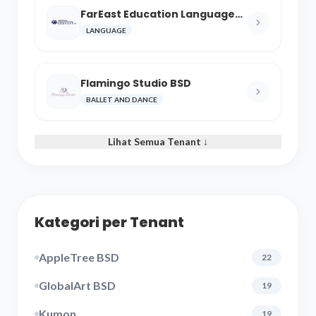
FarEast Education Language
and Cultural Center
LANGUAGE
Flamingo Studio BSD
BALLET AND DANCE
Lihat Semua Tenant ↓
Kategori per Tenant
AppleTree BSD
22
GlobalArt BSD
19
Kumon
19