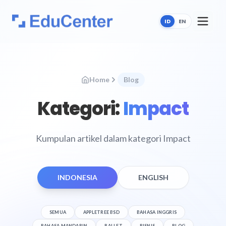
ID
EN
Home
Blog
Kategori:
Impact
Kumpulan artikel dalam kategori Impact
INDONESIA
ENGLISH
SEMUA
APPLETREE BSD
BAHASA INGGRIS
BAHASA MANDARIN
BALLET
BISNIS
BLOG