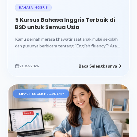
BAHASA INGGRIS
5 Kursus Bahasa Inggris Terbaik di
BSD untuk Semua Usia
Kamu pernah merasa khawatir saat anak mulai sekolah
dan gurunya berbicara tentang “English fluency”? Atau
mungkin kamu sendiri merasa tertinggal...
Baca Selengkapnya
21 Jan 2026
IMPACT ENGLISH ACADEMY