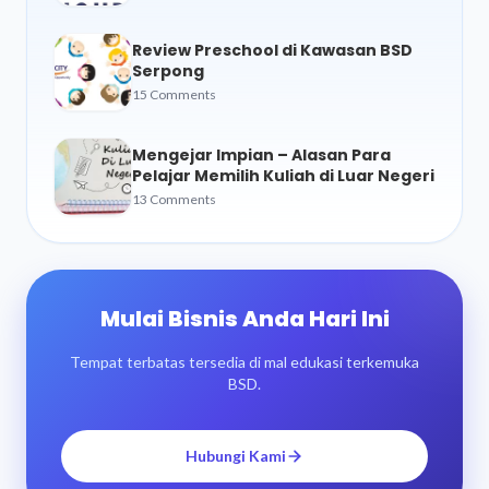
Review Preschool di Kawasan BSD
Serpong
15 Comments
Mengejar Impian – Alasan Para
Pelajar Memilih Kuliah di Luar Negeri
13 Comments
Mulai Bisnis Anda Hari Ini
Tempat terbatas tersedia di mal edukasi terkemuka
BSD.
Hubungi Kami