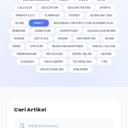
CALCULUS
EDUCATION
EDUCENTER BSD
EVENTS
FAREAST ELCC
FLAMINGO
FLYBEST
GLOBALART BSD
GLOBY
IMPACT
INDONESIA CONSTRUCTION ACADEMY (ICA)
KESENIAN
KODECOON
KONSTRUKSI
KULIAH LUAR NEGERI
KUMON
LIFE STYLE
MASAK
MATEMATIKA
MUSIK
NEWS
OFFICE99
PAJAK DAN AKUNTANSI
PASCAL COLLEGE
PENERBANGAN
PRE SCHOOL
REFFEL SALON
REVIEW
SCIENCES
TAX ACADEMY
TECHNOLOGY
TIPS
UNCATEGORIZED
VIVA AVERE
Cari Artikel