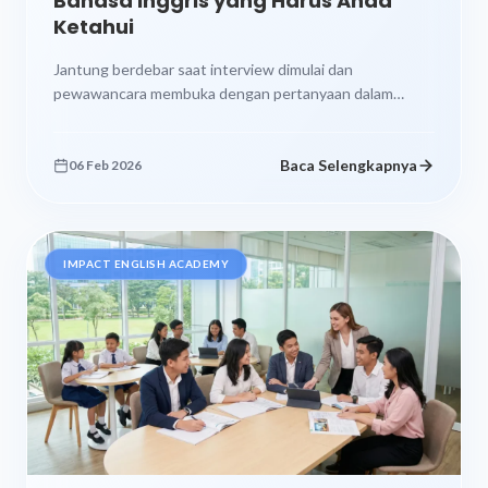
Bahasa Inggris yang Harus Anda
Ketahui
Jantung berdebar saat interview dimulai dan
pewawancara membuka dengan pertanyaan dalam
bahasa Inggris. Tiba-tiba otak terasa blank, padahal
kamu sudah...
Baca Selengkapnya
06 Feb 2026
IMPACT ENGLISH ACADEMY