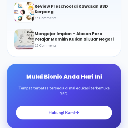
Review Preschool di Kawasan BSD
Serpong
15 Comments
Mengejar Impian – Alasan Para
Pelajar Memilih Kuliah di Luar Negeri
13 Comments
Mulai Bisnis Anda Hari Ini
Tempat terbatas tersedia di mal edukasi terkemuka
BSD.
Hubungi Kami