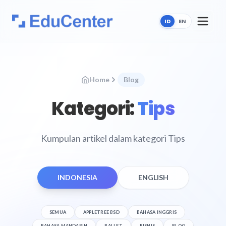
ID
EN
Home
Blog
Kategori:
Tips
Kumpulan artikel dalam kategori Tips
INDONESIA
ENGLISH
SEMUA
APPLETREE BSD
BAHASA INGGRIS
BAHASA MANDARIN
BALLET
BISNIS
BLOG