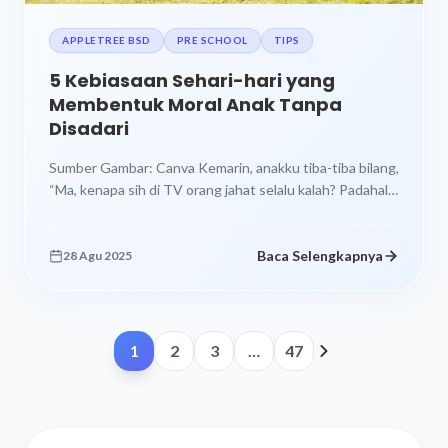
APPLETREE BSD
PRE SCHOOL
TIPS
5 Kebiasaan Sehari-hari yang
Membentuk Moral Anak Tanpa
Disadari
Sumber Gambar: Canva Kemarin, anakku tiba-tiba bilang,
“Ma, kenapa sih di TV orang jahat selalu kalah? Padahal
dia kuat banget!”...
Baca Selengkapnya
28 Agu 2025
1
2
3
…
47