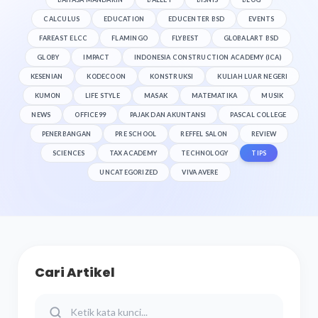
CALCULUS
EDUCATION
EDUCENTER BSD
EVENTS
FAREAST ELCC
FLAMINGO
FLYBEST
GLOBALART BSD
GLOBY
IMPACT
INDONESIA CONSTRUCTION ACADEMY (ICA)
KESENIAN
KODECOON
KONSTRUKSI
KULIAH LUAR NEGERI
KUMON
LIFE STYLE
MASAK
MATEMATIKA
MUSIK
NEWS
OFFICE99
PAJAK DAN AKUNTANSI
PASCAL COLLEGE
PENERBANGAN
PRE SCHOOL
REFFEL SALON
REVIEW
SCIENCES
TAX ACADEMY
TECHNOLOGY
TIPS
UNCATEGORIZED
VIVA AVERE
Cari Artikel