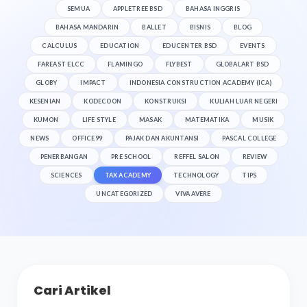
SEMUA
APPLETREE BSD
BAHASA INGGRIS
BAHASA MANDARIN
BALLET
BISNIS
BLOG
CALCULUS
EDUCATION
EDUCENTER BSD
EVENTS
FAREAST ELCC
FLAMINGO
FLYBEST
GLOBALART BSD
GLOBY
IMPACT
INDONESIA CONSTRUCTION ACADEMY (ICA)
KESENIAN
KODECOON
KONSTRUKSI
KULIAH LUAR NEGERI
KUMON
LIFE STYLE
MASAK
MATEMATIKA
MUSIK
NEWS
OFFICE99
PAJAK DAN AKUNTANSI
PASCAL COLLEGE
PENERBANGAN
PRE SCHOOL
REFFEL SALON
REVIEW
SCIENCES
TAX ACADEMY
TECHNOLOGY
TIPS
UNCATEGORIZED
VIVA AVERE
Cari Artikel