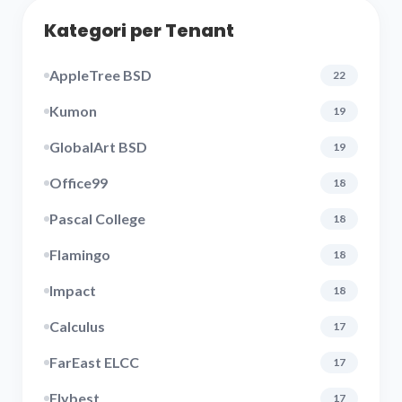
Kategori per Tenant
AppleTree BSD
22
Kumon
19
GlobalArt BSD
19
Office99
18
Pascal College
18
Flamingo
18
Impact
18
Calculus
17
FarEast ELCC
17
Flybest
17