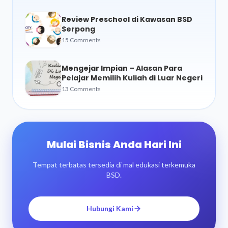
Review Preschool di Kawasan BSD
Serpong
15 Comments
Mengejar Impian – Alasan Para
Pelajar Memilih Kuliah di Luar Negeri
13 Comments
Mulai Bisnis Anda Hari Ini
Tempat terbatas tersedia di mal edukasi terkemuka
BSD.
Hubungi Kami