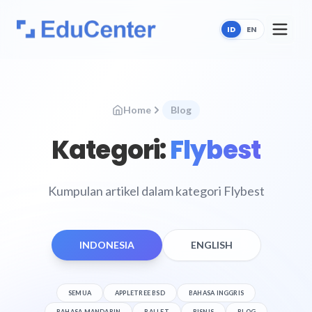
ID
EN
Home
Blog
Kategori:
Flybest
Kumpulan artikel dalam kategori Flybest
INDONESIA
ENGLISH
SEMUA
APPLETREE BSD
BAHASA INGGRIS
BAHASA MANDARIN
BALLET
BISNIS
BLOG