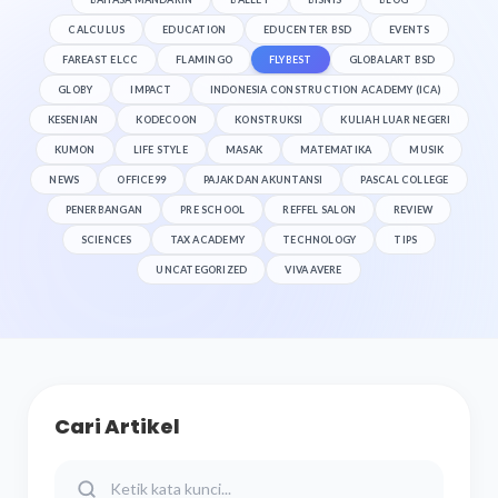
CALCULUS
EDUCATION
EDUCENTER BSD
EVENTS
FAREAST ELCC
FLAMINGO
FLYBEST
GLOBALART BSD
GLOBY
IMPACT
INDONESIA CONSTRUCTION ACADEMY (ICA)
KESENIAN
KODECOON
KONSTRUKSI
KULIAH LUAR NEGERI
KUMON
LIFE STYLE
MASAK
MATEMATIKA
MUSIK
NEWS
OFFICE99
PAJAK DAN AKUNTANSI
PASCAL COLLEGE
PENERBANGAN
PRE SCHOOL
REFFEL SALON
REVIEW
SCIENCES
TAX ACADEMY
TECHNOLOGY
TIPS
UNCATEGORIZED
VIVA AVERE
Cari Artikel