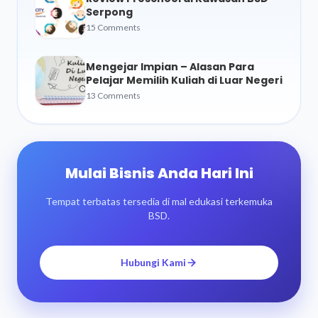
Serpong
15 Comments
Mengejar Impian – Alasan Para
Pelajar Memilih Kuliah di Luar Negeri
13 Comments
Mulai Bisnis Anda Hari Ini
Tempat terbatas tersedia di mal edukasi terkemuka
BSD.
Hubungi Kami