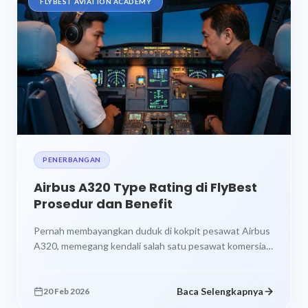
FLYBEST AVIATION ACADEMY
PENERBANGAN
Airbus A320 Type Rating di FlyBest
Prosedur dan Benefit
Pernah membayangkan duduk di kokpit pesawat Airbus
A320, memegang kendali salah satu pesawat komersial
paling populer di dunia? Mimpi itu...
Baca Selengkapnya
20 Feb 2026