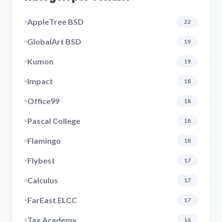
AppleTree BSD
22
GlobalArt BSD
19
Kumon
19
Impact
18
Office99
18
Pascal College
18
Flamingo
18
Flybest
17
Calculus
17
FarEast ELCC
17
Tax Academy
16