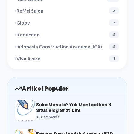
Reffel Salon
8
Globy
7
Kodecoon
5
Indonesia Construction Academy (ICA)
5
Viva Avere
1
Artikel Populer
Suka Menulis? Yuk Manfaatkan 6
Situs Blog Gratis Ini
16 Comments
Review Preschool di Kawasan BSD