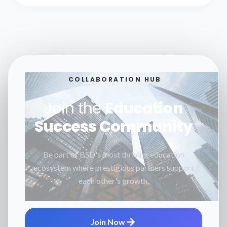
COLLABORATION HUB
Join the
Education
Success Community
Be part of BSD's most thriving education
ecosystem where prestigious partners support
each other's growth.
Join Now