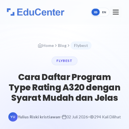
ID
EN
Home
Blog
Flybest
FLYBEST
Cara Daftar Program
Type Rating A320 dengan
Syarat Mudah dan Jelas
Yulius Riski kristiawan
02 Juli 2026
294 Kali Dilihat
YU