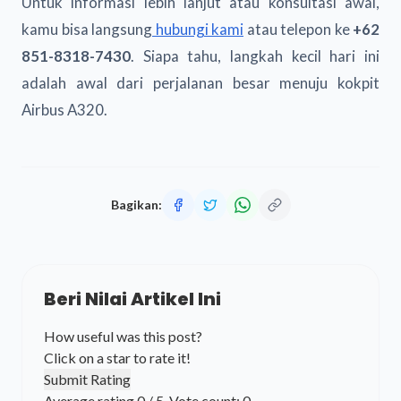
Untuk informasi lebih lanjut atau konsultasi awal,
kamu bisa langsung
hubungi kami
atau telepon ke
+62
851-8318-7430
. Siapa tahu, langkah kecil hari ini
adalah awal dari perjalanan besar menuju kokpit
Airbus A320.
Bagikan:
Beri Nilai Artikel Ini
How useful was this post?
Click on a star to rate it!
Submit Rating
Average rating
0
/ 5. Vote count:
0