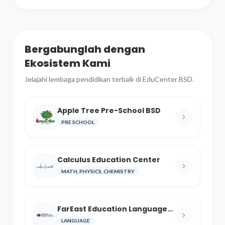
Bergabunglah dengan
Ekosistem Kami
Jelajahi lembaga pendidikan terbaik di EduCenter BSD.
Apple Tree Pre-School BSD
PRE SCHOOL
Calculus Education Center
MATH, PHYSICS, CHEMISTRY
FarEast Education Language
and Cultural Center
LANGUAGE