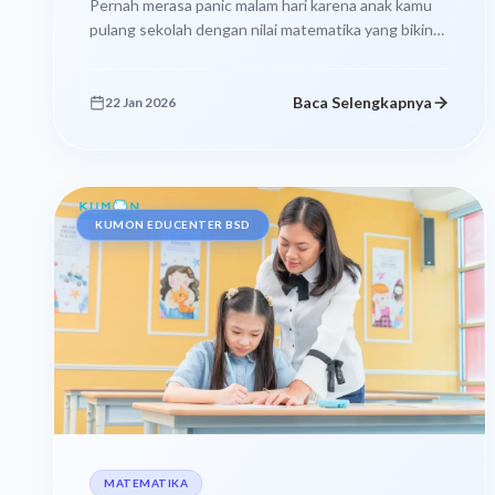
Pernah merasa panic malam hari karena anak kamu
pulang sekolah dengan nilai matematika yang bikin
hati jadi nyeri? Atau kamu...
Baca Selengkapnya
22 Jan 2026
KUMON EDUCENTER BSD
MATEMATIKA