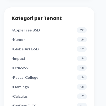
Kategori per Tenant
AppleTree BSD
22
Kumon
19
GlobalArt BSD
19
Impact
18
Office99
18
Pascal College
18
Flamingo
18
Calculus
17
FarEast ELCC
17