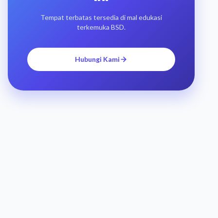
Tempat terbatas tersedia di mal edukasi
terkemuka BSD.
Hubungi Kami