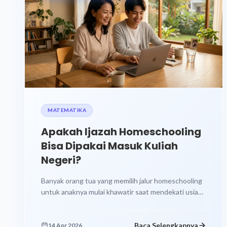
MATEMATIKA
Apakah Ijazah Homeschooling
Bisa Dipakai Masuk Kuliah
Negeri?
Banyak orang tua yang memilih jalur homeschooling
untuk anaknya mulai khawatir saat mendekati usia
kuliah. Pertanyaan yang paling sering muncul...
Baca Selengkapnya
14 Apr 2026