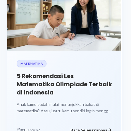
MATEMATIKA
5 Rekomendasi Les
Matematika Olimpiade Terbaik
di Indonesia
Anak kamu sudah mulai menunjukkan bakat di
matematika? Atau justru kamu sendiri ingin menggali
lebih dalam tentang les matematika olimpiade...
Baca Selengkapnya
03 Feb 2026