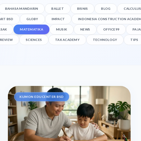
BAHASA MANDARIN
BALLET
BISNIS
BLOG
CALCULU
ART BSD
GLOBY
IMPACT
INDONESIA CONSTRUCTION ACADEMY
SAK
MATEMATIKA
MUSIK
NEWS
OFFICE99
PAJA
REVIEW
SCIENCES
TAX ACADEMY
TECHNOLOGY
TIPS
KUMON EDUCENTER BSD