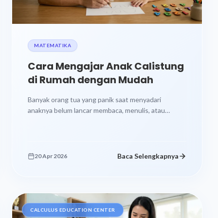
MATEMATIKA
Cara Mengajar Anak Calistung
di Rumah dengan Mudah
Banyak orang tua yang panik saat menyadari
anaknya belum lancar membaca, menulis, atau
berhitung menjelang masuk sekolah dasar. Kondisi
ini...
Baca Selengkapnya
20 Apr 2026
CALCULUS EDUCATION CENTER