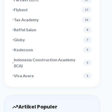
Flybest
17
Tax Academy
16
Reffel Salon
8
Globy
7
Kodecoon
5
Indonesia Construction Academy
5
(ICA)
Viva Avere
1
Artikel Populer