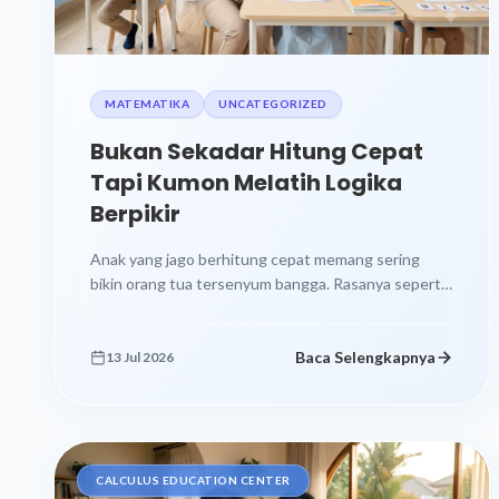
MATEMATIKA
UNCATEGORIZED
Bukan Sekadar Hitung Cepat
Tapi Kumon Melatih Logika
Berpikir
Anak yang jago berhitung cepat memang sering
bikin orang tua tersenyum bangga. Rasanya seperti
menang lotre kecil di hari biasa....
Baca Selengkapnya
13 Jul 2026
CALCULUS EDUCATION CENTER