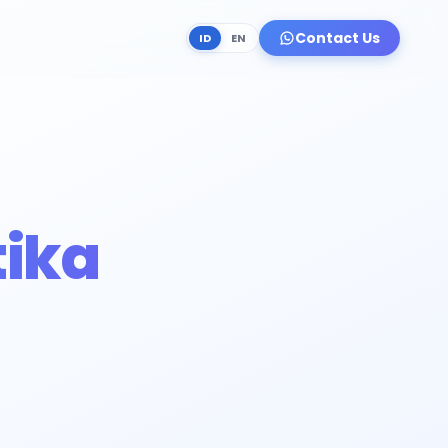
Contact Us
ID
EN
ika