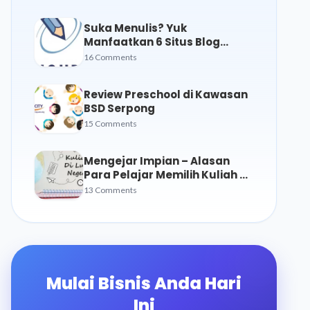
Suka Menulis? Yuk
Manfaatkan 6 Situs Blog
Gratis Ini
16 Comments
Review Preschool di Kawasan
BSD Serpong
15 Comments
Mengejar Impian – Alasan
Para Pelajar Memilih Kuliah di
Luar Negeri
13 Comments
Mulai Bisnis Anda Hari
Ini