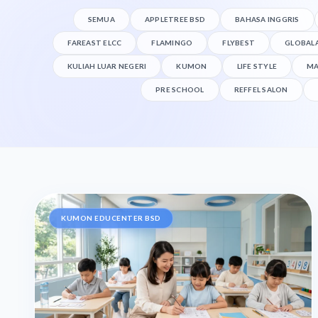
SEMUA
APPLETREE BSD
BAHASA INGGRIS
FAREAST ELCC
FLAMINGO
FLYBEST
GLOBAL
KULIAH LUAR NEGERI
KUMON
LIFE STYLE
MA
PRE SCHOOL
REFFEL SALON
KUMON EDUCENTER BSD