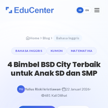
ID
EN
Home
Blog
Bahasa Inggris
BAHASA INGGRIS
KUMON
MATEMATIKA
4 Bimbel BSD City Terbaik
untuk Anak SD dan SMP
Yulius Riski kristiawan
22 Januari 2026
YU
681 Kali Dilihat