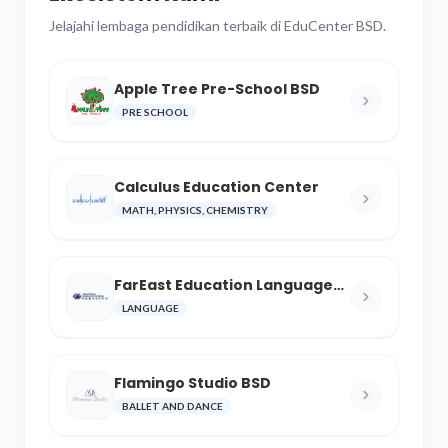
Jelajahi lembaga pendidikan terbaik di EduCenter BSD.
Apple Tree Pre-School BSD
PRE SCHOOL
Calculus Education Center
MATH, PHYSICS, CHEMISTRY
FarEast Education Language
and Cultural Center
LANGUAGE
Flamingo Studio BSD
BALLET AND DANCE