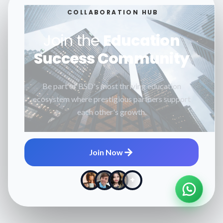
COLLABORATION HUB
Join the
Education
Success Community
Be part of BSD's most thriving education
ecosystem where prestigious partners support
each other's growth.
Join Now
+