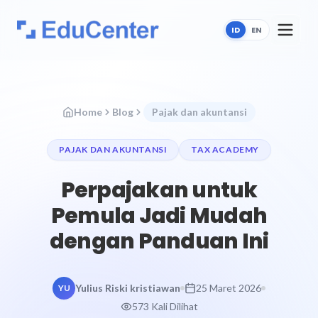
ID
EN
Home
Blog
Pajak dan akuntansi
PAJAK DAN AKUNTANSI
TAX ACADEMY
Perpajakan untuk
Pemula Jadi Mudah
dengan Panduan Ini
Yulius Riski kristiawan
25 Maret 2026
YU
573 Kali Dilihat