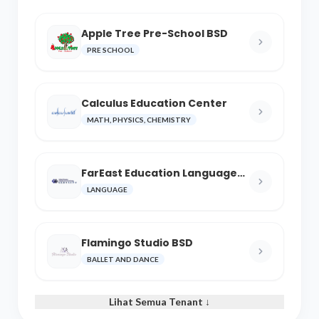
Apple Tree Pre-School BSD
PRE SCHOOL
Calculus Education Center
MATH, PHYSICS, CHEMISTRY
FarEast Education Language
and Cultural Center
LANGUAGE
Flamingo Studio BSD
BALLET AND DANCE
Lihat Semua Tenant ↓