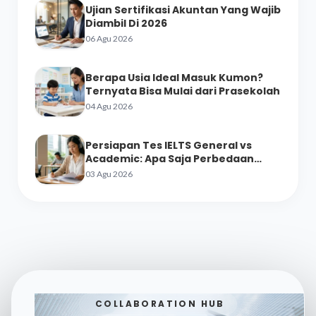
Ujian Sertifikasi Akuntan Yang Wajib
Diambil Di 2026
06 Agu 2026
Berapa Usia Ideal Masuk Kumon?
Ternyata Bisa Mulai dari Prasekolah
04 Agu 2026
Persiapan Tes IELTS General vs
Academic: Apa Saja Perbedaan
Materinya?
03 Agu 2026
COLLABORATION HUB