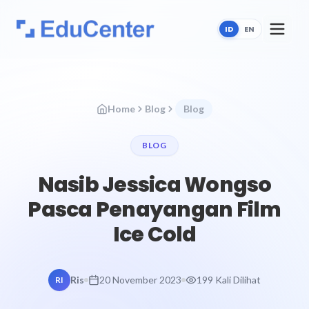
ID
EN
Home
Blog
Blog
BLOG
Nasib Jessica Wongso
Pasca Penayangan Film
Ice Cold
Ris
20 November 2023
199 Kali Dilihat
RI