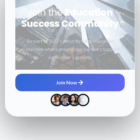
Join the
Education
Success Community
Be part of BSD's most thriving education
ecosystem where prestigious partners support
each other's growth.
Join Now
+