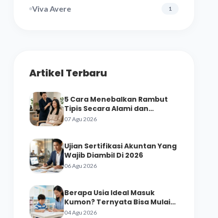
Viva Avere
1
Artikel Terbaru
5 Cara Menebalkan Rambut
Tipis Secara Alami dan
Perawatan Salon
07 Agu 2026
Ujian Sertifikasi Akuntan Yang
Wajib Diambil Di 2026
06 Agu 2026
Berapa Usia Ideal Masuk
Kumon? Ternyata Bisa Mulai
dari Prasekolah
04 Agu 2026