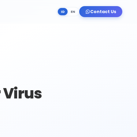
Contact Us
ID
EN
 Virus