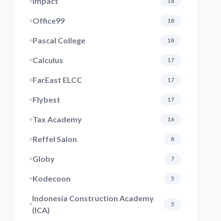
Impact
18
Office99
18
Pascal College
18
Calculus
17
FarEast ELCC
17
Flybest
17
Tax Academy
16
Reffel Salon
8
Globy
7
Kodecoon
5
Indonesia Construction Academy
5
(ICA)