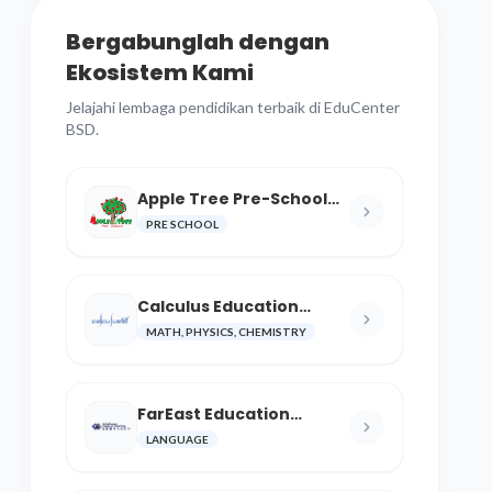
Bergabunglah dengan
Ekosistem Kami
Jelajahi lembaga pendidikan terbaik di EduCenter
BSD.
Apple Tree Pre-School
BSD
PRE SCHOOL
Calculus Education
Center
MATH, PHYSICS, CHEMISTRY
FarEast Education
Language and Cultural
LANGUAGE
Center