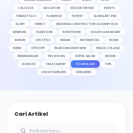
CALCULUS
EDUCATION
EDUCENTER BSD
EVENTS
FAREAST ELCC
FLAMINGO
FLYBEST
GLOBALART BSD
GLOBY
IMPACT
INDONESIA CONSTRUCTION ACADEMY (ICA)
KESENIAN
KODECOON
KONSTRUKSI
KULIAH LUAR NEGERI
KUMON
LIFE STYLE
MASAK
MATEMATIKA
MUSIK
NEWS
OFFICE99
PAJAK DAN AKUNTANSI
PASCAL COLLEGE
PENERBANGAN
PRE SCHOOL
REFFEL SALON
REVIEW
SCIENCES
TAX ACADEMY
TECHNOLOGY
TIPS
UNCATEGORIZED
VIVA AVERE
Cari Artikel