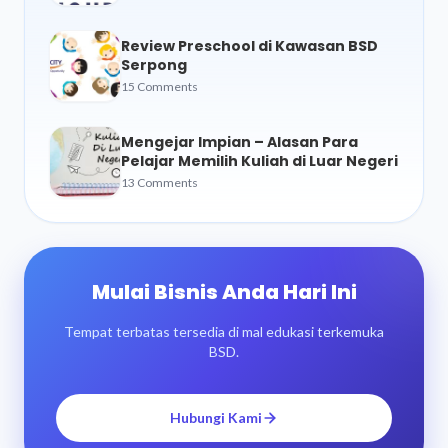
Review Preschool di Kawasan BSD
Serpong
15 Comments
Mengejar Impian – Alasan Para
Pelajar Memilih Kuliah di Luar Negeri
13 Comments
Mulai Bisnis Anda Hari Ini
Tempat terbatas tersedia di mal edukasi terkemuka
BSD.
Hubungi Kami