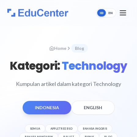
ID
EN
Home
Blog
Kategori:
Technology
Kumpulan artikel dalam kategori Technology
INDONESIA
ENGLISH
SEMUA
APPLETREE BSD
BAHASA INGGRIS
BAHASA MANDARIN
BALLET
BISNIS
BLOG