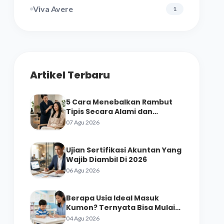
Viva Avere
1
Artikel Terbaru
5 Cara Menebalkan Rambut
Tipis Secara Alami dan
Perawatan Salon
07 Agu 2026
Ujian Sertifikasi Akuntan Yang
Wajib Diambil Di 2026
06 Agu 2026
Berapa Usia Ideal Masuk
Kumon? Ternyata Bisa Mulai
dari Prasekolah
04 Agu 2026