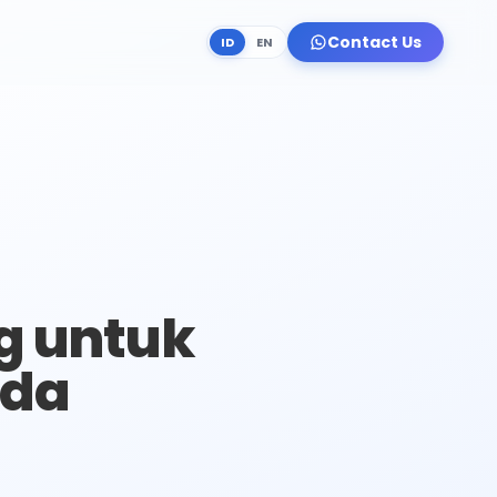
Contact Us
ID
EN
g untuk
nda