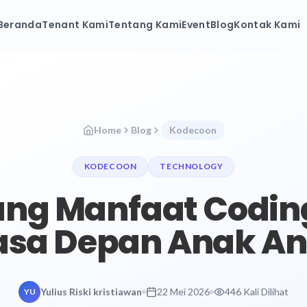
Beranda
Tenant Kami
Tentang Kami
Event
Blog
Kontak Kami
Home
Blog
Kodecoon
KODECOON
TECHNOLOGY
ng Manfaat Codin
sa Depan Anak A
Yulius Riski kristiawan
22 Mei 2026
446 Kali Dilihat
YU