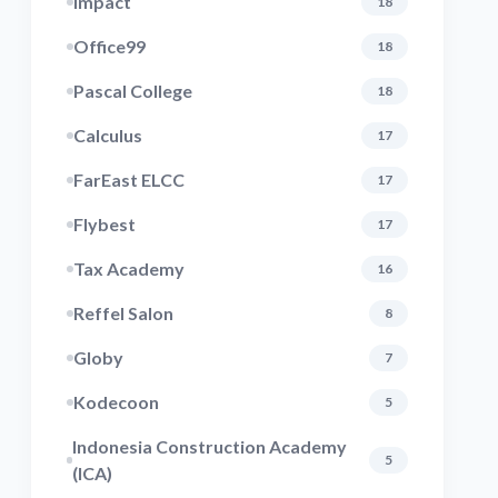
Impact
18
Office99
18
Pascal College
18
Calculus
17
FarEast ELCC
17
Flybest
17
Tax Academy
16
Reffel Salon
8
Globy
7
Kodecoon
5
Indonesia Construction Academy
5
(ICA)