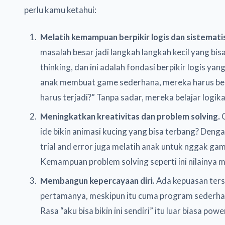
perlu kamu ketahui:
Melatih kemampuan berpikir logis dan sistemati
masalah besar jadi langkah langkah kecil yang bis
thinking, dan ini adalah fondasi berpikir logis ya
anak membuat game sederhana, mereka harus berp
harus terjadi?” Tanpa sadar, mereka belajar logi
Meningkatkan kreativitas dan problem solving.
C
ide bikin animasi kucing yang bisa terbang? Den
trial and error juga melatih anak untuk nggak g
Kemampuan problem solving seperti ini nilainya ma
Membangun kepercayaan diri.
Ada kepuasan ters
pertamanya, meskipun itu cuma program sederhana
Rasa “aku bisa bikin ini sendiri” itu luar biasa p