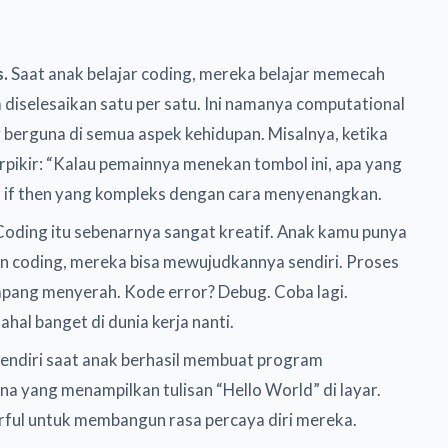
s.
Saat anak belajar coding, mereka belajar memecah
a diselesaikan satu per satu. Ini namanya computational
ng berguna di semua aspek kehidupan. Misalnya, ketika
ikir: “Kalau pemainnya menekan tombol ini, apa yang
ka if then yang kompleks dengan cara menyenangkan.
oding itu sebenarnya sangat kreatif. Anak kamu punya
gan coding, mereka bisa mewujudkannya sendiri. Proses
ampang menyerah. Kode error? Debug. Coba lagi.
hal banget di dunia kerja nanti.
endiri saat anak berhasil membuat program
 yang menampilkan tulisan “Hello World” di layar.
owerful untuk membangun rasa percaya diri mereka.