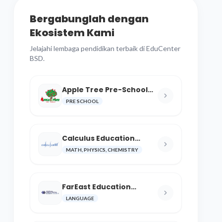
Bergabunglah dengan
Ekosistem Kami
Jelajahi lembaga pendidikan terbaik di EduCenter
BSD.
Apple Tree Pre-School
BSD
PRE SCHOOL
Calculus Education
Center
MATH, PHYSICS, CHEMISTRY
FarEast Education
Language and Cultural
LANGUAGE
Center