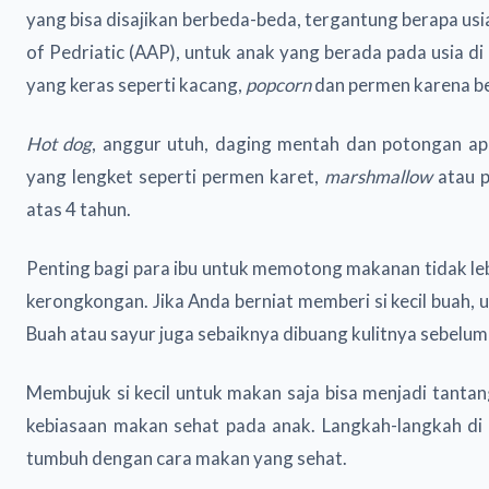
yang bisa disajikan berbeda-beda, tergantung berapa us
of Pedriatic (AAP), untuk anak yang berada pada usia d
yang keras seperti kacang,
popcorn
dan permen karena b
Hot dog
, anggur utuh, daging mentah dan potongan apel
yang lengket seperti permen karet,
marshmallow
atau p
atas 4 tahun.
Penting bagi para ibu untuk memotong makanan tidak lebi
kerongkongan. Jika Anda berniat memberi si kecil buah, 
Buah atau sayur juga sebaiknya dibuang kulitnya sebelum d
Membujuk si kecil untuk makan saja bisa menjadi tanta
kebiasaan makan sehat pada anak. Langkah-langkah di
tumbuh dengan cara makan yang sehat.