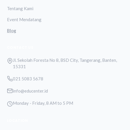
Tentang Kami
Event Mendatang
Blog
CONTACT US
Jl. Sekolah Foresta No 8, BSD City, Tangerang, Banten,
15331
021 5083 5678
info@educenter.id
Monday - Friday, 8 AM to 5 PM
LOCATION