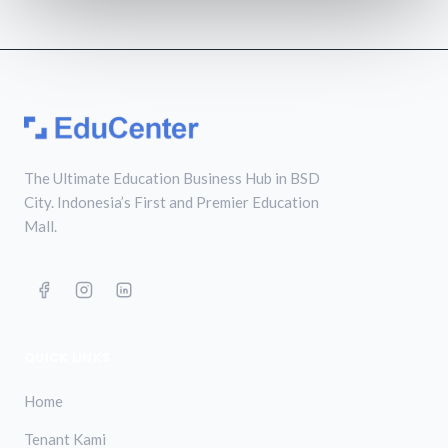
The Ultimate Education Business Hub in BSD
City. Indonesia’s First and Premier Education
Mall.
QUICK LINKS
Home
Tenant Kami