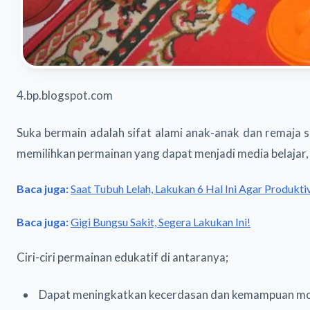
4.bp.blogspot.com
Suka bermain adalah sifat alami anak-anak dan remaja
memilihkan permainan yang dapat menjadi media belajar, 
Baca juga:
Saat Tubuh Lelah, Lakukan 6 Hal Ini Agar Produkti
Baca juga:
Gigi Bungsu Sakit, Segera Lakukan Ini!
Ciri-ciri permainan edukatif di antaranya;
Dapat meningkatkan kecerdasan dan kemampuan mo