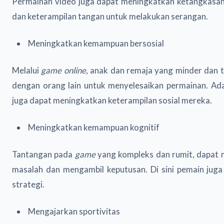
Permainan video juga dapat meningkatkan ketangkasan
dan keterampilan tangan untuk melakukan serangan.
Meningkatkan kemampuan bersosial
Melalui
game online
, anak dan remaja yang minder dan t
dengan orang lain untuk menyelesaikan permainan. A
juga dapat meningkatkan keterampilan sosial mereka.
Meningkatkan kemampuan kognitif
Tantangan pada
game
yang kompleks dan rumit, dapat
masalah dan mengambil keputusan. Di sini pemain juga
strategi.
Mengajarkan sportivitas