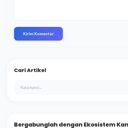
Kirim Komentar
Cari Artikel
Bergabunglah dengan Ekosistem Ka