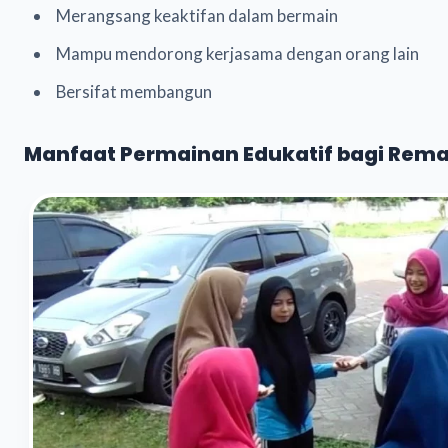
Merangsang keaktifan dalam bermain
Mampu mendorong kerjasama dengan orang lain
Bersifat membangun
Manfaat
P
ermainan
E
dukatif bagi
R
ema