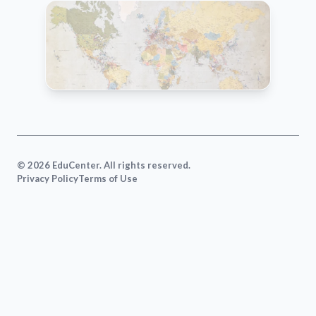
VIEW MAP
© 2026 EduCenter. All rights reserved.
Privacy Policy
Terms of Use