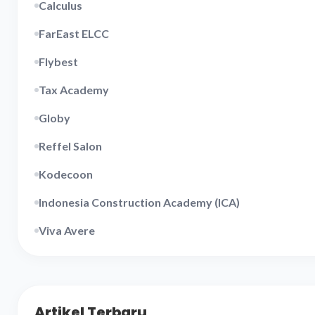
Calculus
FarEast ELCC
Flybest
Tax Academy
Globy
Reffel Salon
Kodecoon
Indonesia Construction Academy (ICA)
Viva Avere
Artikel Terbaru