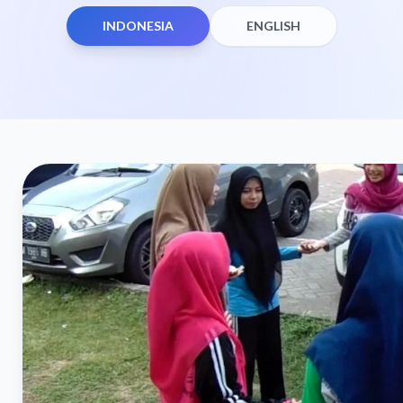
INDONESIA
ENGLISH