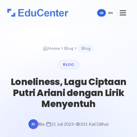
ID
EN
Home
Blog
Blog
BLOG
Loneliness, Lagu Ciptaan
Putri Ariani dengan Lirik
Menyentuh
Ris
21 Juli 2023
331 Kali Dilihat
RI