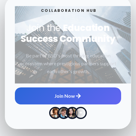
COLLABORATION HUB
Join the
Education
Success Community
Be part of BSD's most thriving education
ecosystem where prestigious partners support
each other's growth.
Join Now
+