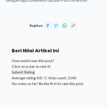
dengan lagu Loneliness ciptaan Putri Ariani ini?
Bagikan:
Beri Nilai Artikel Ini
How useful was this post?
Click on a star to rate it!
Submit Rating
Average rating
4.8
/ 5. Vote count:
2140
No votes so far! Be the first to rate this post.