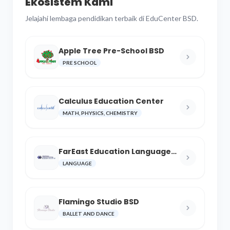
Ekosistem Kami
Jelajahi lembaga pendidikan terbaik di EduCenter BSD.
Apple Tree Pre-School BSD
PRE SCHOOL
Calculus Education Center
MATH, PHYSICS, CHEMISTRY
FarEast Education Language
and Cultural Center
LANGUAGE
Flamingo Studio BSD
BALLET AND DANCE