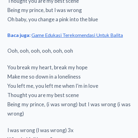
Thought you are my best scene
Being my prince, but I was wrong
Oh baby, you change a pink into the blue
Baca juga:
Game Edukasi Terekomendasi Untuk Balita
Ooh, ooh, ooh, ooh, ooh, ooh
You break my heart, break my hope
Make me so down in a loneliness
You left me, you left me when I’m in love
Thought you are my best scene
Being my prince, (i was wrong) but I was wrong (i was
wrong)
I was wrong (I was wrong) 3x