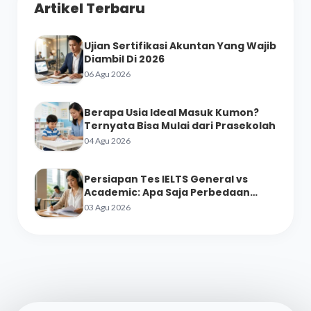
Artikel Terbaru
Ujian Sertifikasi Akuntan Yang Wajib
Diambil Di 2026
06 Agu 2026
Berapa Usia Ideal Masuk Kumon?
Ternyata Bisa Mulai dari Prasekolah
04 Agu 2026
Persiapan Tes IELTS General vs
Academic: Apa Saja Perbedaan
Materinya?
03 Agu 2026