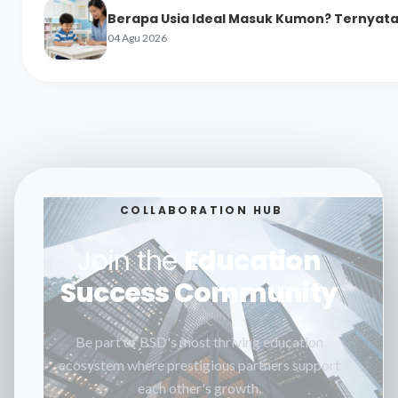
Berapa Usia Ideal Masuk Kumon? Ternyata 
04 Agu 2026
COLLABORATION HUB
Join the
Education
Success Community
Be part of BSD's most thriving education
ecosystem where prestigious partners support
each other's growth.