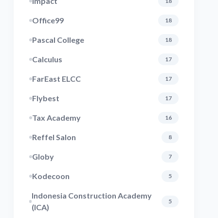
Impact
18
Office99
18
Pascal College
18
Calculus
17
FarEast ELCC
17
Flybest
17
Tax Academy
16
Reffel Salon
8
Globy
7
Kodecoon
5
Indonesia Construction Academy
5
(ICA)