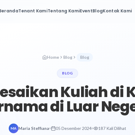
Beranda
Tenant Kami
Tentang Kami
Event
Blog
Kontak Kami
Home
Blog
Blog
BLOG
esaikan Kuliah di
rnama di Luar Nege
Maria Steffiana
05 Desember 2024
187 Kali Dilihat
MA