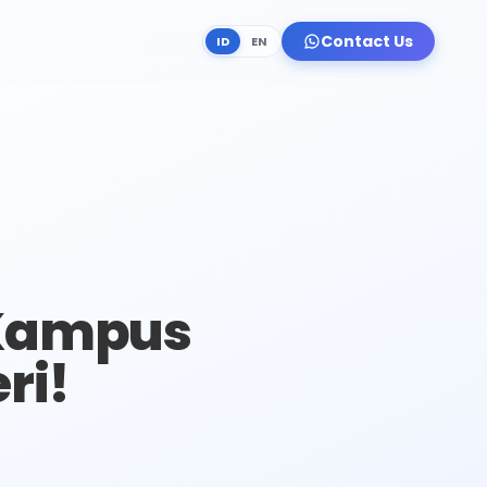
Contact Us
ID
EN
 Kampus
ri!