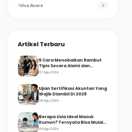
Viva Avere
1
Artikel Terbaru
5 Cara Menebalkan Rambut
Tipis Secara Alami dan
Perawatan Salon
07 Agu 2026
Ujian Sertifikasi Akuntan Yang
Wajib Diambil Di 2026
06 Agu 2026
Berapa Usia Ideal Masuk
Kumon? Ternyata Bisa Mulai
dari Prasekolah
04 Agu 2026