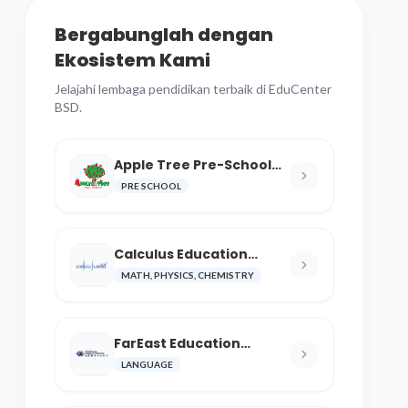
Bergabunglah dengan
Ekosistem Kami
Jelajahi lembaga pendidikan terbaik di EduCenter
BSD.
Apple Tree Pre-School
BSD
PRE SCHOOL
Calculus Education
Center
MATH, PHYSICS, CHEMISTRY
FarEast Education
Language and Cultural
LANGUAGE
Center