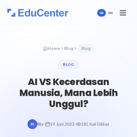
ID
EN
Home
Blog
Blog
BLOG
AI VS Kecerdasan
Manusia, Mana Lebih
Unggul?
Ris
19 Juni 2023
185 Kali Dilihat
RI