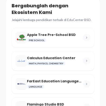
Bergabunglah dengan
Ekosistem Kami
Jelajahi lembaga pendidikan terbaik di EduCenter BSD.
Apple Tree Pre-School BSD
PRE SCHOOL
Calculus Education Center
MATH, PHYSICS, CHEMISTRY
FarEast Education Language
and Cultural Center
LANGUAGE
Flamingo Studio BSD