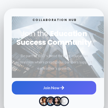
COLLABORATION HUB
Join the
Education
Success Community
Be part of BSD's most thriving education
ecosystem where prestigious partners support
each other's growth.
Join Now
+