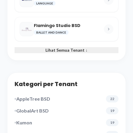
and Cultural Center
LANGUAGE
Flamingo Studio BSD
BALLET AND DANCE
Lihat Semua Tenant ↓
Kategori per Tenant
AppleTree BSD
22
GlobalArt BSD
19
Kumon
19