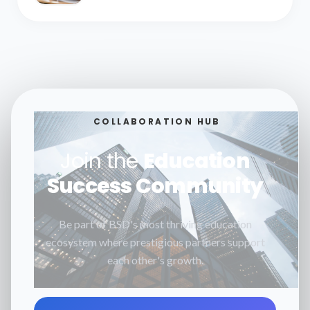
COLLABORATION HUB
Join the
Education
Success Community
Be part of BSD's most thriving education
ecosystem where prestigious partners support
each other's growth.