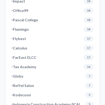
Impact
18
Office99
18
Pascal College
18
Flamingo
18
Flybest
17
Calculus
17
FarEast ELCC
17
Tax Academy
16
Globy
7
Reffel Salon
7
Kodecoon
5
Indonesia Construction Academy (ICA)
5