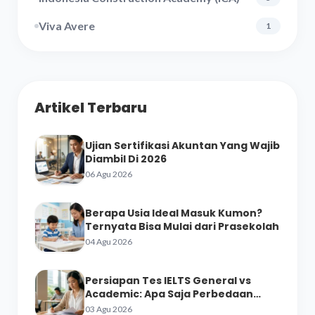
Viva Avere
1
Artikel Terbaru
Ujian Sertifikasi Akuntan Yang Wajib
Diambil Di 2026
06 Agu 2026
Berapa Usia Ideal Masuk Kumon?
Ternyata Bisa Mulai dari Prasekolah
04 Agu 2026
Persiapan Tes IELTS General vs
Academic: Apa Saja Perbedaan
Materinya?
03 Agu 2026