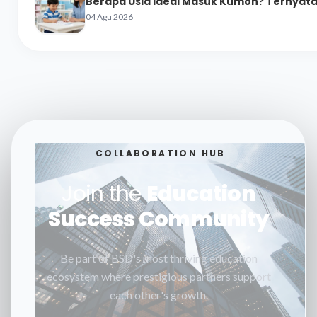
Berapa Usia Ideal Masuk Kumon? Ternyata 
04 Agu 2026
COLLABORATION HUB
Join the
Education
Success Community
Be part of BSD's most thriving education
ecosystem where prestigious partners support
each other's growth.