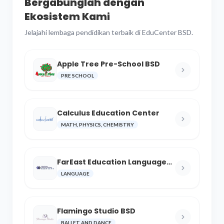
Bergabunglah dengan
Ekosistem Kami
Jelajahi lembaga pendidikan terbaik di EduCenter BSD.
Apple Tree Pre-School BSD
PRE SCHOOL
Calculus Education Center
MATH, PHYSICS, CHEMISTRY
FarEast Education Language
and Cultural Center
LANGUAGE
Flamingo Studio BSD
BALLET AND DANCE