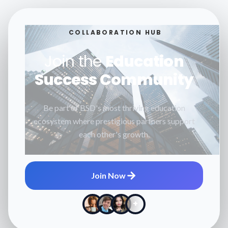
COLLABORATION HUB
Join the
Education
Success Community
Be part of BSD's most thriving education
ecosystem where prestigious partners support
each other's growth.
Join Now
+