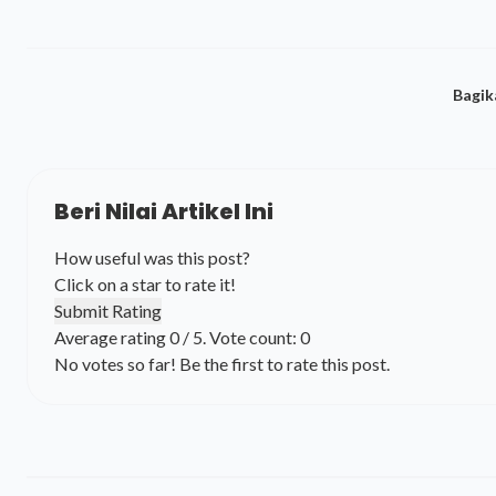
Bagik
Beri Nilai Artikel Ini
How useful was this post?
Click on a star to rate it!
Submit Rating
Average rating
0
/ 5. Vote count:
0
No votes so far! Be the first to rate this post.