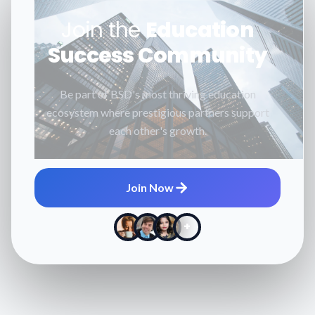
Join the
Education
Success Community
Be part of BSD's most thriving education
ecosystem where prestigious partners support
each other's growth.
Join Now
+