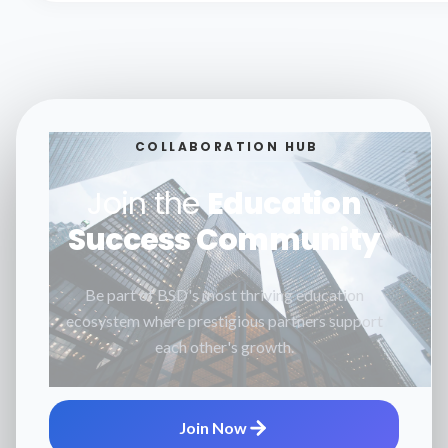
COLLABORATION HUB
Join the
Education
Success Community
Be part of BSD's most thriving education
ecosystem where prestigious partners support
each other's growth.
Join Now