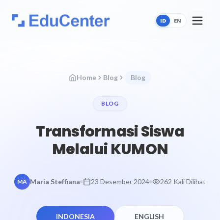
ID
EN
Home
Blog
Blog
BLOG
Transformasi Siswa
Melalui KUMON
Maria Steffiana
23 Desember 2024
262 Kali Dilihat
MA
INDONESIA
ENGLISH