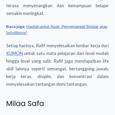
terasa menyenangkan dan kemampuan belajar
semakin meningkat.
Baca juga:
Hadiah untuk Anak, Penyemangat Belajar atau
Sebaliknya?
Setiap harinya, Rafif menyelesaikan lembar kerja dari
KUMON
untuk satu mata pelajaran dari level mudah
hingga level yang sulit. Rafif juga mendapatkan life
skill lainnya seperti semangat, bertanggung jawab,
kerja keras, disiplin, dan konsentrasi dalam
menyelesaikan tantangan demi tantangan.
Milaa Safa