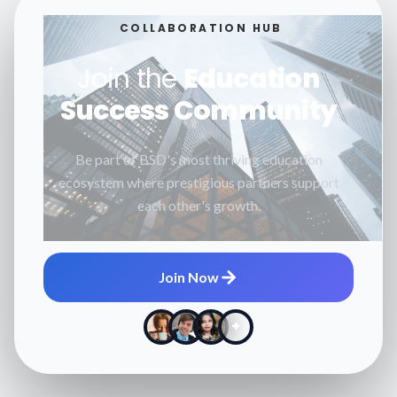
COLLABORATION HUB
Join the
Education
Success Community
Be part of BSD's most thriving education
ecosystem where prestigious partners support
each other's growth.
Join Now
+