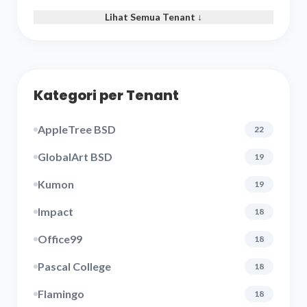
Lihat Semua Tenant ↓
Kategori per Tenant
AppleTree BSD
22
GlobalArt BSD
19
Kumon
19
Impact
18
Office99
18
Pascal College
18
Flamingo
18