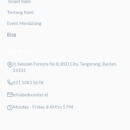
Tenant Kami
Tentang Kami
Event Mendatang
Blog
CONTACT US
Jl. Sekolah Foresta No 8, BSD City, Tangerang, Banten,
15331
021 5083 5678
info@educenter.id
Monday - Friday, 8 AM to 5 PM
LOCATION