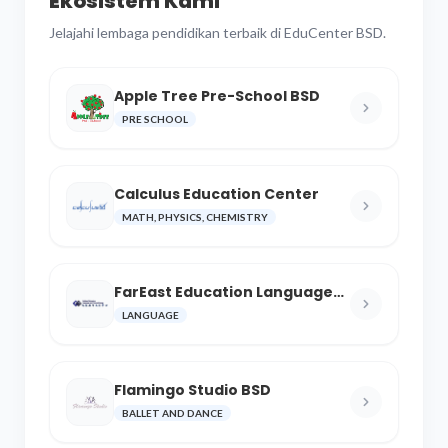
Ekosistem Kami
Jelajahi lembaga pendidikan terbaik di EduCenter BSD.
Apple Tree Pre-School BSD
PRE SCHOOL
Calculus Education Center
MATH, PHYSICS, CHEMISTRY
FarEast Education Language
and Cultural Center
LANGUAGE
Flamingo Studio BSD
BALLET AND DANCE