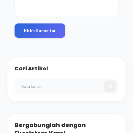
Kirim Komentar
Cari Artikel
Bergabunglah dengan