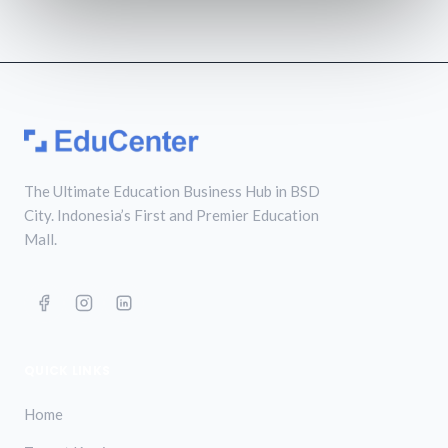
The Ultimate Education Business Hub in BSD
City. Indonesia’s First and Premier Education
Mall.
QUICK LINKS
Home