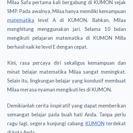
Milaa Safa pertama kali bergabung di KUMON sejak
SMP. Pada awalnya, Milaa hanya memiliki kemampuan
matematika
level A di KUMON. Bahkan, Milaa
menghitung menggunakan jari. Selama 10 bulan
mengikuti pelajaran matematika di KUMON Milla
berhasil naik ke level E dengan cepat.
Kini, rasa percaya diri sekaligus kemampuan dan
minat belajar matematika Milaa sangat meningkat.
Selain itu, lingkungan belajar yang kondusif membuat
Milaa merasa nyaman mengikuti les di KUMON.
Demikianlah cerita inspiratif yang dapat memberikan
semangat belajar pada buah hati Anda. Tanpa perlu
ragu lagi, segera kunjungi cabang
KUMON
terdekat
di kota Anda.