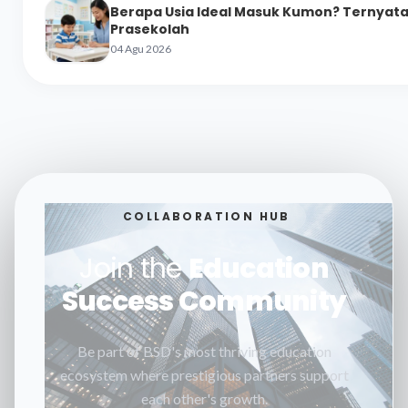
Berapa Usia Ideal Masuk Kumon? Ternyata 
Prasekolah
04 Agu 2026
COLLABORATION HUB
Join the
Education
Success Community
Be part of BSD's most thriving education
ecosystem where prestigious partners support
each other's growth.