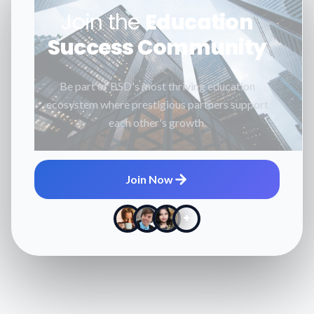
Join the
Education
Success Community
Be part of BSD's most thriving education
ecosystem where prestigious partners support
each other's growth.
Join Now
+