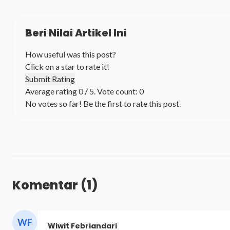
Beri Nilai Artikel Ini
How useful was this post?
Click on a star to rate it!
Submit Rating
Average rating
0
/ 5. Vote count:
0
No votes so far! Be the first to rate this post.
Komentar
(1)
WF
Wiwit Febriandari