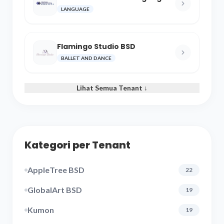
and Cultural Center
LANGUAGE
Flamingo Studio BSD
BALLET AND DANCE
Lihat Semua Tenant ↓
Kategori per Tenant
AppleTree BSD
22
GlobalArt BSD
19
Kumon
19