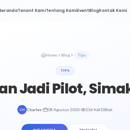
Beranda
Tenant Kami
Tentang Kami
Event
Blog
Kontak Kami
Home
Blog
Tips
TIPS
n Jadi Pilot, Simak
Charles
08 Agustus 2020
236 Kali Dilihat
CH