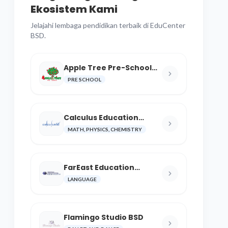
Ekosistem Kami
Jelajahi lembaga pendidikan terbaik di EduCenter
BSD.
Apple Tree Pre-School
BSD
PRE SCHOOL
Calculus Education
Center
MATH, PHYSICS, CHEMISTRY
FarEast Education
Language and Cultural
LANGUAGE
Center
Flamingo Studio BSD