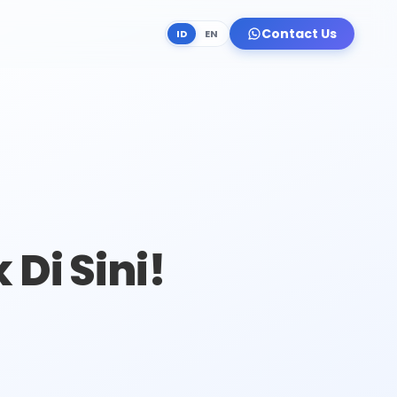
Contact Us
ID
EN
 Di Sini!