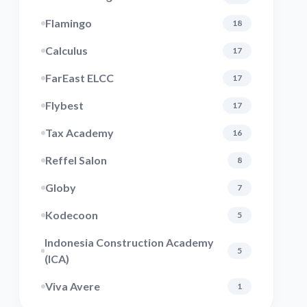
Flamingo
18
Calculus
17
FarEast ELCC
17
Flybest
17
Tax Academy
16
Reffel Salon
8
Globy
7
Kodecoon
5
Indonesia Construction Academy
5
(ICA)
Viva Avere
1