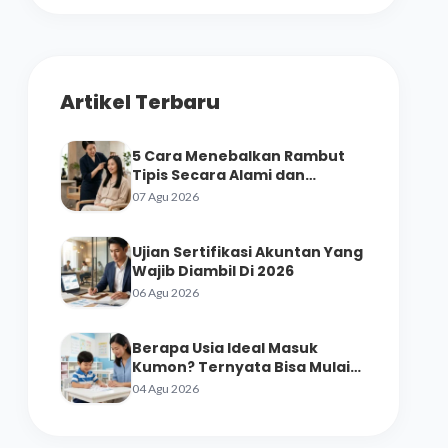
Artikel Terbaru
5 Cara Menebalkan Rambut
Tipis Secara Alami dan
Perawatan Salon
07 Agu 2026
Ujian Sertifikasi Akuntan Yang
Wajib Diambil Di 2026
06 Agu 2026
Berapa Usia Ideal Masuk
Kumon? Ternyata Bisa Mulai
dari Prasekolah
04 Agu 2026