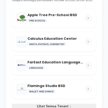
Apple Tree Pre-School BSD
PRE SCHOOL
Calculus Education Center
MATH, PHYSICS, CHEMISTRY
FarEast Education Language
and Cultural Center
LANGUAGE
Flamingo Studio BSD
BALLET AND DANCE
Lihat Semua Tenant ↓