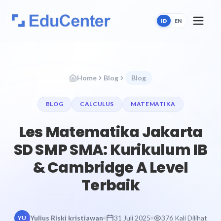
ID
EN
Home
Blog
Blog
BLOG
CALCULUS
MATEMATIKA
Les Matematika Jakarta
SD SMP SMA: Kurikulum IB
& Cambridge A Level
Terbaik
Yulius Riski kristiawan
31 Juli 2025
376 Kali Dilihat
YU