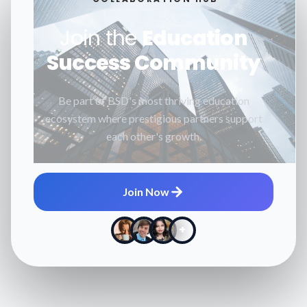
Join the
Education
Success Community
Be part of BSD's most thriving education
ecosystem where prestigious partners support
each other's growth.
Join Now
+