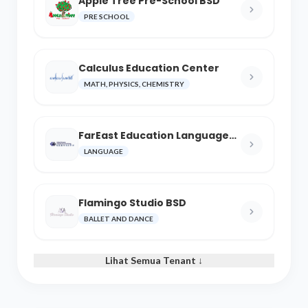
Apple Tree Pre-School BSD
PRE SCHOOL
Calculus Education Center
MATH, PHYSICS, CHEMISTRY
FarEast Education Language
and Cultural Center
LANGUAGE
Flamingo Studio BSD
BALLET AND DANCE
Lihat Semua Tenant ↓