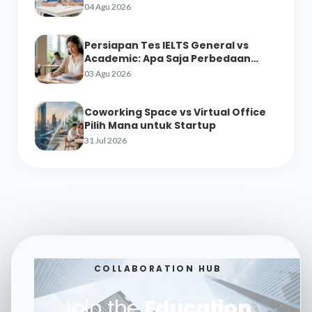
04 Agu 2026
Persiapan Tes IELTS General vs
Academic: Apa Saja Perbedaan
Materinya?
03 Agu 2026
Coworking Space vs Virtual Office
Pilih Mana untuk Startup
31 Jul 2026
COLLABORATION HUB
Join the
Education