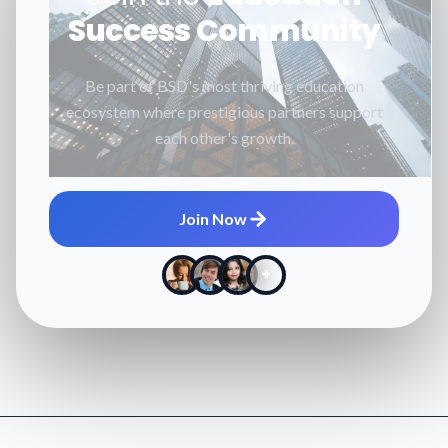
Success Community
Be part of BSD's most thriving education
ecosystem where prestigious partners support
each other's growth.
Join Now
+