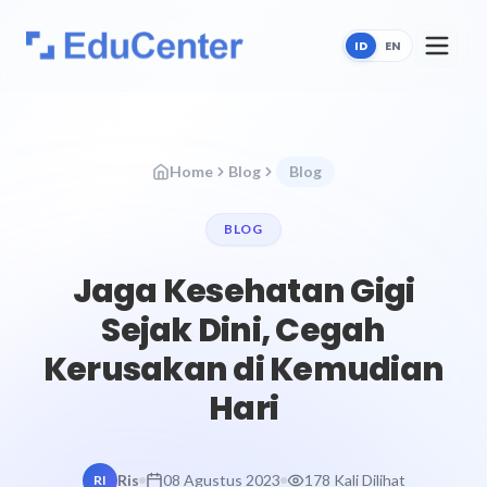
ID
EN
Home
Blog
Blog
BLOG
Jaga Kesehatan Gigi
Sejak Dini, Cegah
Kerusakan di Kemudian
Hari
Ris
08 Agustus 2023
178 Kali Dilihat
RI