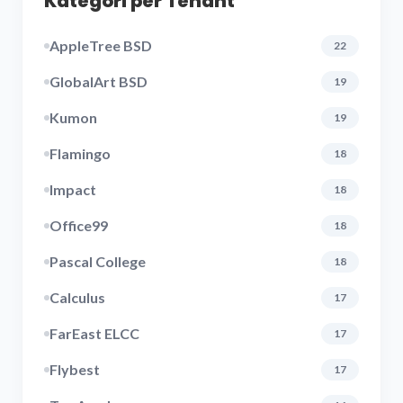
Kategori per Tenant
AppleTree BSD
22
GlobalArt BSD
19
Kumon
19
Flamingo
18
Impact
18
Office99
18
Pascal College
18
Calculus
17
FarEast ELCC
17
Flybest
17