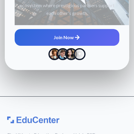
ecosystem where prestigious partners support
each other's growth.
Join Now
+