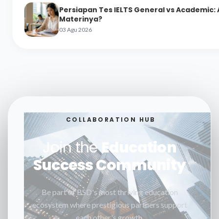
Persiapan Tes IELTS General vs Academic:
Materinya?
03 Agu 2026
COLLABORATION HUB
Join the
Education
Success Community
Be part of BSD's most thriving education
ecosystem where prestigious partners support
each other's growth.