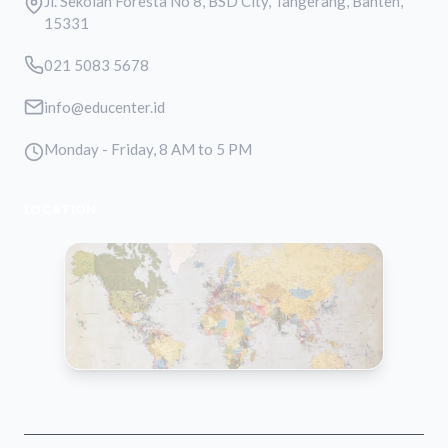
Jl. Sekolah Foresta No 8, BSD City, Tangerang, Banten,
15331
021 5083 5678
info@educenter.id
Monday - Friday, 8 AM to 5 PM
LOCATION
VIEW MAP