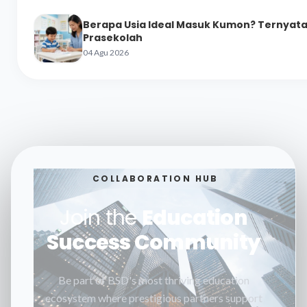
Berapa Usia Ideal Masuk Kumon? Ternyata 
Prasekolah
04 Agu 2026
COLLABORATION HUB
Join the
Education
Success Community
Be part of BSD's most thriving education
ecosystem where prestigious partners support