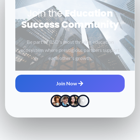
Join the
Education
Success Community
Be part of BSD's most thriving education
ecosystem where prestigious partners support
each other's growth.
Join Now
+