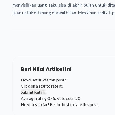
menyisihkan uang saku sisa di akhir bulan untuk dit
jajan untuk ditabung di awal bulan. Meskipun sedikit, 
Beri Nilai Artikel Ini
How useful was this post?
Click on a star to rate it!
Submit Rating
Average rating
0
/ 5. Vote count:
0
No votes so far! Be the first to rate this post.