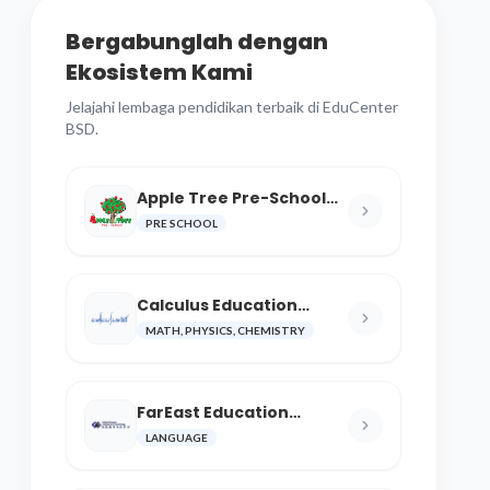
Bergabunglah dengan
Ekosistem Kami
Jelajahi lembaga pendidikan terbaik di EduCenter
BSD.
Apple Tree Pre-School
BSD
PRE SCHOOL
Calculus Education
Center
MATH, PHYSICS, CHEMISTRY
FarEast Education
Language and Cultural
LANGUAGE
Center