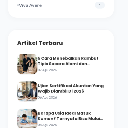
Viva Avere
1
Artikel Terbaru
5 Cara Menebalkan Rambut
Tipis Secara Alami dan
Perawatan Salon
07 Agu 2026
Ujian Sertifikasi Akuntan Yang
Wajib Diambil Di 2026
06 Agu 2026
Berapa Usia Ideal Masuk
Kumon? Ternyata Bisa Mulai
dari Prasekolah
04 Agu 2026