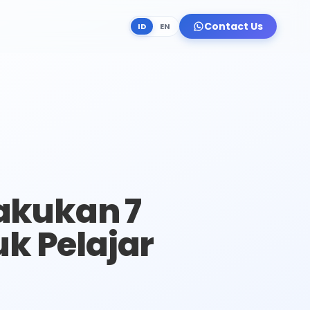
Contact Us
ID
EN
Lakukan 7
k Pelajar