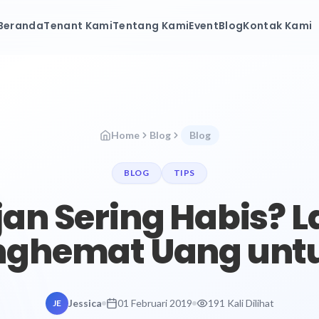
Beranda
Tenant Kami
Tentang Kami
Event
Blog
Kontak Kami
Home
Blog
Blog
BLOG
TIPS
an Sering Habis? 
ghemat Uang untu
Jessica
01 Februari 2019
191 Kali Dilihat
JE