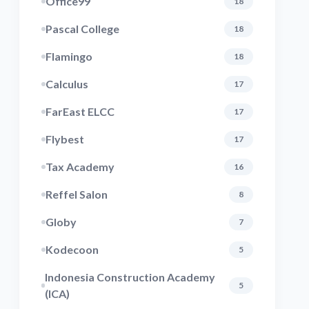
Office99
18
Pascal College
18
Flamingo
18
Calculus
17
FarEast ELCC
17
Flybest
17
Tax Academy
16
Reffel Salon
8
Globy
7
Kodecoon
5
Indonesia Construction Academy
5
(ICA)