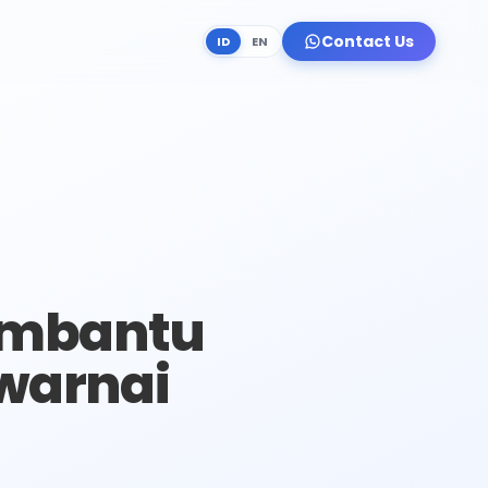
Contact Us
ID
EN
embantu
warnai