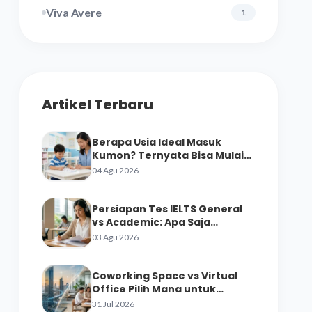
Viva Avere
1
Artikel Terbaru
Berapa Usia Ideal Masuk
Kumon? Ternyata Bisa Mulai
dari Prasekolah
04 Agu 2026
Persiapan Tes IELTS General
vs Academic: Apa Saja
Perbedaan Materinya?
03 Agu 2026
Coworking Space vs Virtual
Office Pilih Mana untuk
Startup
31 Jul 2026