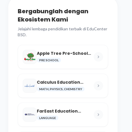
Bergabunglah dengan
Ekosistem Kami
Jelajahi lembaga pendidikan terbaik di EduCenter
BSD.
Apple Tree Pre-School
BSD
PRE SCHOOL
Calculus Education
Center
MATH, PHYSICS, CHEMISTRY
FarEast Education
Language and Cultural
LANGUAGE
Center