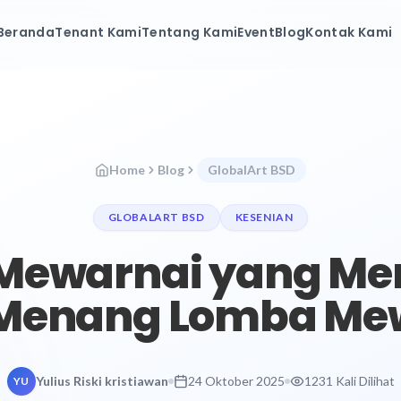
Beranda
Tenant Kami
Tentang Kami
Event
Blog
Kontak Kami
Home
Blog
GlobalArt BSD
GLOBALART BSD
KESENIAN
 Mewarnai yang M
Menang Lomba Me
Yulius Riski kristiawan
24 Oktober 2025
1231 Kali Dilihat
YU