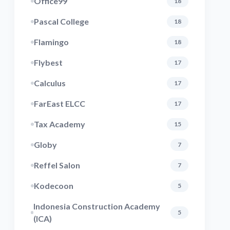
Office99
18
Pascal College
18
Flamingo
18
Flybest
17
Calculus
17
FarEast ELCC
17
Tax Academy
15
Globy
7
Reffel Salon
7
Kodecoon
5
Indonesia Construction Academy
5
(ICA)