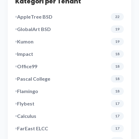
Kategori per Tenant
AppleTree BSD
22
GlobalArt BSD
19
Kumon
19
Impact
18
Office99
18
Pascal College
18
Flamingo
18
Flybest
17
Calculus
17
FarEast ELCC
17