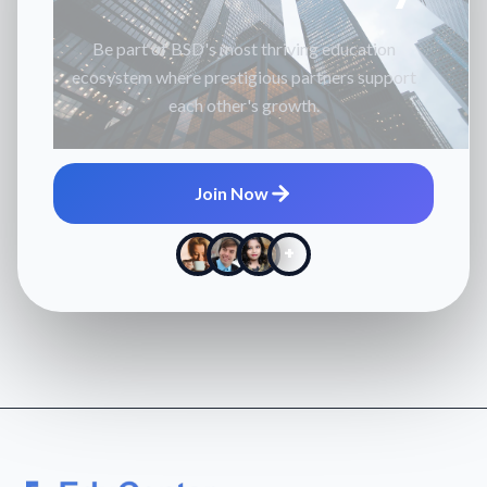
Be part of BSD's most thriving education
ecosystem where prestigious partners support
each other's growth.
Join Now
+