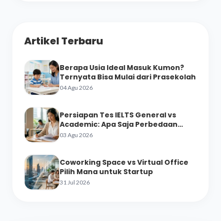
Artikel Terbaru
Berapa Usia Ideal Masuk Kumon?
Ternyata Bisa Mulai dari Prasekolah
04 Agu 2026
Persiapan Tes IELTS General vs
Academic: Apa Saja Perbedaan
Materinya?
03 Agu 2026
Coworking Space vs Virtual Office
Pilih Mana untuk Startup
31 Jul 2026