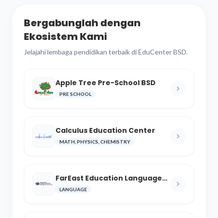
Bergabunglah dengan
Ekosistem Kami
Jelajahi lembaga pendidikan terbaik di EduCenter BSD.
Apple Tree Pre-School BSD
PRE SCHOOL
Calculus Education Center
MATH, PHYSICS, CHEMISTRY
FarEast Education Language
and Cultural Center
LANGUAGE