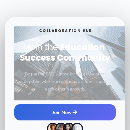
COLLABORATION HUB
Join the
Education
Success Community
Be part of BSD's most thriving education
ecosystem where prestigious partners support
each other's growth.
Join Now
+