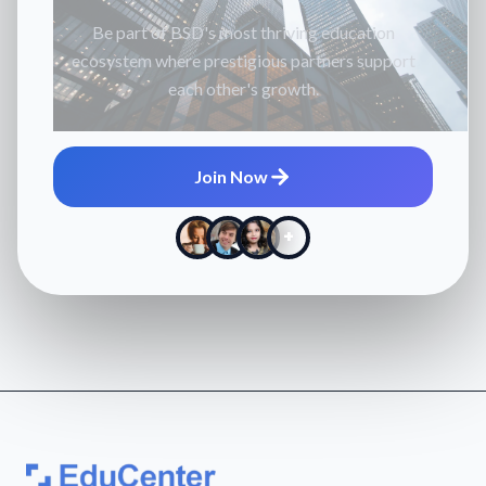
Be part of BSD's most thriving education
ecosystem where prestigious partners support
each other's growth.
Join Now
+