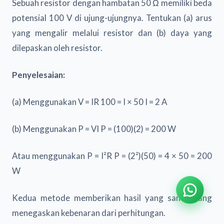
Sebuah resistor dengan hambatan 50 Ω memiliki beda
potensial 100 V di ujung-ujungnya. Tentukan (a) arus
yang mengalir melalui resistor dan (b) daya yang
dilepaskan oleh resistor.
Penyelesaian:
(a) Menggunakan V = IR 100 = I × 50 I = 2 A
(b) Menggunakan P = VI P = (100)(2) = 200 W
Atau menggunakan P = I²R P = (2²)(50) = 4 × 50 = 200
W
Kedua metode memberikan hasil yang sama, yang
menegaskan kebenaran dari perhitungan.