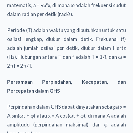
matematis, a = -ω²x, di mana ω adalah frekuensi sudut
dalam radian per detik (rad/s).
Periode (T) adalah waktu yang dibutuhkan untuk satu
osilasi lengkap, diukur dalam detik. Frekuensi (f)
adalah jumlah osilasi per detik, diukur dalam Hertz
(Hz). Hubungan antara T dan f adalah T = 1/f, dan ω =
2πf = 2π/T.
Persamaan Perpindahan, Kecepatan, dan
Percepatan dalam GHS
Perpindahan dalam GHS dapat dinyatakan sebagai x =
A sin(ωt + φ) atau x = A cos(ωt + φ), di mana A adalah
amplitudo (perpindahan maksimal) dan φ adalah