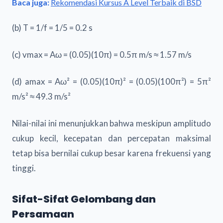
Baca juga:
Rekomendasi Kursus A Level Terbaik di BSD
(b) T = 1/f = 1/5 = 0.2 s
(c) vmax = Aω = (0.05)(10π) = 0.5π m/s ≈ 1.57 m/s
(d) amax = Aω² = (0.05)(10π)² = (0.05)(100π²) = 5π²
m/s² ≈ 49.3 m/s²
Nilai-nilai ini menunjukkan bahwa meskipun amplitudo
cukup kecil, kecepatan dan percepatan maksimal
tetap bisa bernilai cukup besar karena frekuensi yang
tinggi.
Sifat-Sifat Gelombang dan
Persamaan