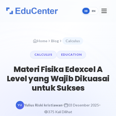
ID
EN
Home
Blog
Calculus
CALCULUS
EDUCATION
Materi Fisika Edexcel A
Level yang Wajib Dikuasai
untuk Sukses
Yulius Riski kristiawan
03 Desember 2025
YU
375 Kali Dilihat