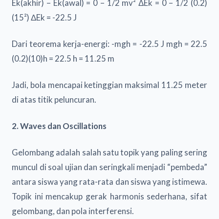
Ek(akhir) – Ek(awal) = 0 – 1/2 mv² ΔEk = 0 – 1/2 (0.2)
(15²) ΔEk = -22.5 J
Dari teorema kerja-energi: -mgh = -22.5 J mgh = 22.5
(0.2)(10)h = 22.5 h = 11.25 m
Jadi, bola mencapai ketinggian maksimal 11.25 meter
di atas titik peluncuran.
2. Waves dan Oscillations
Gelombang adalah salah satu topik yang paling sering
muncul di soal ujian dan seringkali menjadi “pembeda”
antara siswa yang rata-rata dan siswa yang istimewa.
Topik ini mencakup gerak harmonis sederhana, sifat
gelombang, dan pola interferensi.