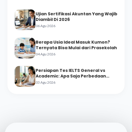
Ujian Sertifikasi Akuntan Yang Wajib
Diambil Di 2026
06 Agu 2026
Berapa Usia Ideal Masuk Kumon?
Ternyata Bisa Mulai dari Prasekolah
04 Agu 2026
Persiapan Tes IELTS General vs
Academic: Apa Saja Perbedaan
Materinya?
03 Agu 2026