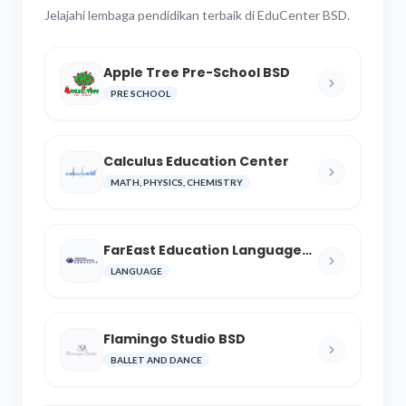
Jelajahi lembaga pendidikan terbaik di EduCenter BSD.
Apple Tree Pre-School BSD
PRE SCHOOL
Calculus Education Center
MATH, PHYSICS, CHEMISTRY
FarEast Education Language
and Cultural Center
LANGUAGE
Flamingo Studio BSD
BALLET AND DANCE