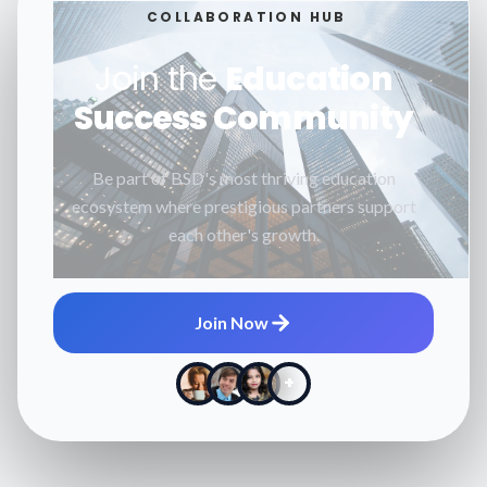
COLLABORATION HUB
Join the
Education
Success Community
Be part of BSD's most thriving education
ecosystem where prestigious partners support
each other's growth.
Join Now
+