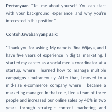
Pertanyaan:
“Tell me about yourself. You can start
with your background, experience, and why you’re
interested in this position.”
Contoh Jawaban yang Baik:
“Thank you for asking. My name is Rina Wijaya, and I
have five years of experience in digital marketing. I
started my career as a social media coordinator at a
startup, where I learned how to manage multiple
campaigns simultaneously. After that, I moved to a
mid-size e-commerce company where I became a
marketing manager. In that role, I led a team of three
people and increased our online sales by 40% in two
years through strategic content marketing and