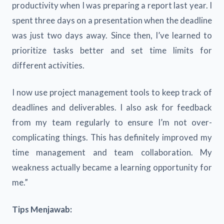
productivity when I was preparing a report last year. I
spent three days on a presentation when the deadline
was just two days away. Since then, I’ve learned to
prioritize tasks better and set time limits for
different activities.
I now use project management tools to keep track of
deadlines and deliverables. I also ask for feedback
from my team regularly to ensure I’m not over-
complicating things. This has definitely improved my
time management and team collaboration. My
weakness actually became a learning opportunity for
me.”
Tips Menjawab: