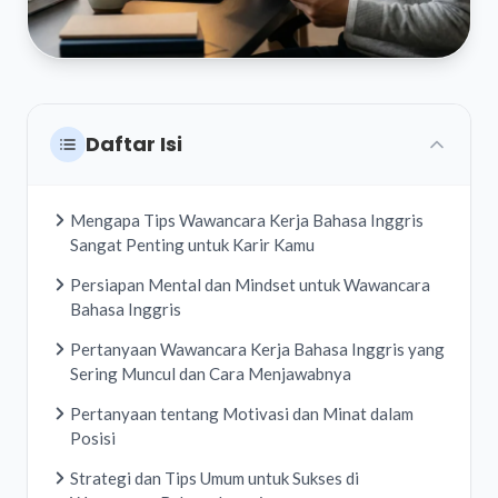
Daftar Isi
Mengapa Tips Wawancara Kerja Bahasa Inggris
Sangat Penting untuk Karir Kamu
Persiapan Mental dan Mindset untuk Wawancara
Bahasa Inggris
Pertanyaan Wawancara Kerja Bahasa Inggris yang
Sering Muncul dan Cara Menjawabnya
Pertanyaan tentang Motivasi dan Minat dalam
Posisi
Strategi dan Tips Umum untuk Sukses di