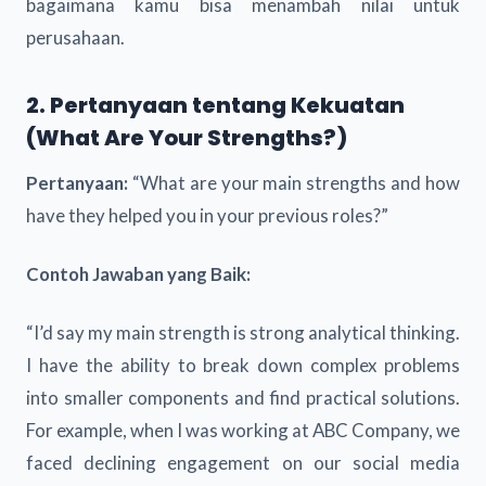
bagaimana kamu bisa menambah nilai untuk
perusahaan.
2. Pertanyaan tentang Kekuatan
(What Are Your Strengths?)
Pertanyaan:
“What are your main strengths and how
have they helped you in your previous roles?”
Contoh Jawaban yang Baik:
“I’d say my main strength is strong analytical thinking.
I have the ability to break down complex problems
into smaller components and find practical solutions.
For example, when I was working at ABC Company, we
faced declining engagement on our social media