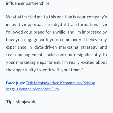
influencer partnerships.
What attracted me to this position is your company’s
innovative approach to digital transformation. I’ve
followed your brand for a while, and I’m impressed by
how you engage with your community. I believe my
experience in data-driven marketing strategy and
team management could contribute significantly to
your marketing department. I’m really excited about
the opportunity to work with your team.”
Baca juga:
Trik Meningkatkan Kemampuan Bahasa
Inggris dengan Menonton Film
Tips Menjawab: