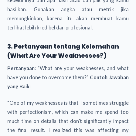
sebelumnya dan apa hasil atau dampak yang kamu
hasilkan. Gunakan angka atau metrik jika
memungkinkan, karena itu akan membuat kamu
terlihat lebih kredibel dan profesional.
3. Pertanyaan tentang Kelemahan
(What Are Your Weaknesses?)
Pertanyaan:
“What are your weaknesses, and what
have you done to overcome them?”
Contoh Jawaban
yang Baik:
“One of my weaknesses is that I sometimes struggle
with perfectionism, which can make me spend too
much time on details that don’t significantly impact
the final result. I realized this was affecting my