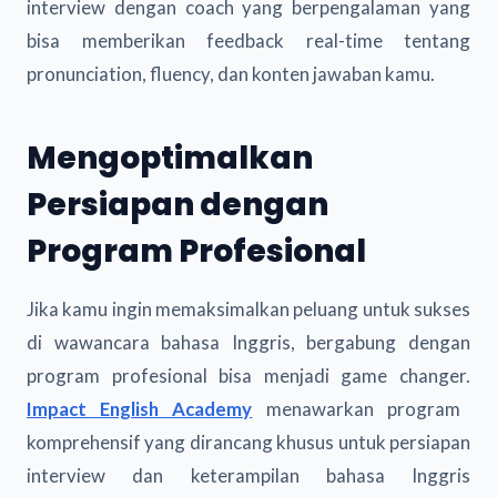
interview dengan coach yang berpengalaman yang
bisa memberikan feedback real-time tentang
pronunciation, fluency, dan konten jawaban kamu.
Mengoptimalkan
Persiapan dengan
Program Profesional
Jika kamu ingin memaksimalkan peluang untuk sukses
di wawancara bahasa Inggris, bergabung dengan
program profesional bisa menjadi game changer.
Impact English Academy
menawarkan program
komprehensif yang dirancang khusus untuk persiapan
interview dan keterampilan bahasa Inggris