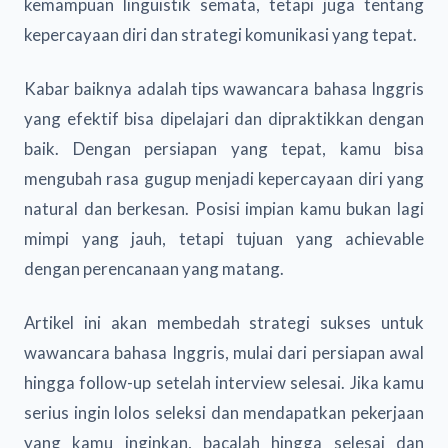
kemampuan linguistik semata, tetapi juga tentang
kepercayaan diri dan strategi komunikasi yang tepat.
Kabar baiknya adalah tips wawancara bahasa Inggris
yang efektif bisa dipelajari dan dipraktikkan dengan
baik. Dengan persiapan yang tepat, kamu bisa
mengubah rasa gugup menjadi kepercayaan diri yang
natural dan berkesan. Posisi impian kamu bukan lagi
mimpi yang jauh, tetapi tujuan yang achievable
dengan perencanaan yang matang.
Artikel ini akan membedah strategi sukses untuk
wawancara bahasa Inggris, mulai dari persiapan awal
hingga follow-up setelah interview selesai. Jika kamu
serius ingin lolos seleksi dan mendapatkan pekerjaan
yang kamu inginkan, bacalah hingga selesai dan