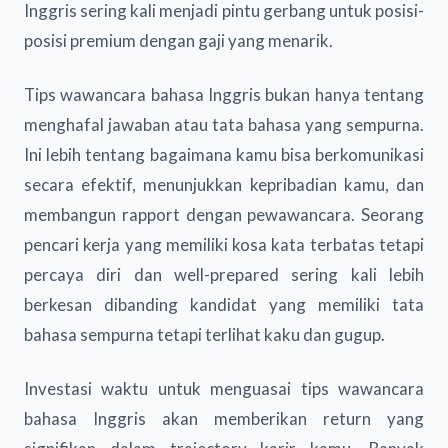
Inggris sering kali menjadi pintu gerbang untuk posisi-
posisi premium dengan gaji yang menarik.
Tips wawancara bahasa Inggris bukan hanya tentang
menghafal jawaban atau tata bahasa yang sempurna.
Ini lebih tentang bagaimana kamu bisa berkomunikasi
secara efektif, menunjukkan kepribadian kamu, dan
membangun rapport dengan pewawancara. Seorang
pencari kerja yang memiliki kosa kata terbatas tetapi
percaya diri dan well-prepared sering kali lebih
berkesan dibanding kandidat yang memiliki tata
bahasa sempurna tetapi terlihat kaku dan gugup.
Investasi waktu untuk menguasai tips wawancara
bahasa Inggris akan memberikan return yang