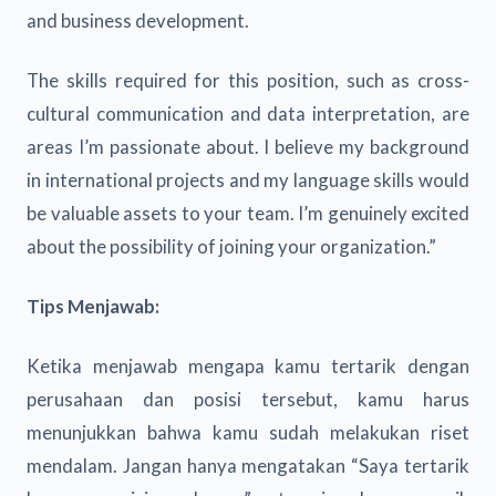
and business development.
The skills required for this position, such as cross-
cultural communication and data interpretation, are
areas I’m passionate about. I believe my background
in international projects and my language skills would
be valuable assets to your team. I’m genuinely excited
about the possibility of joining your organization.”
Tips Menjawab:
Ketika menjawab mengapa kamu tertarik dengan
perusahaan dan posisi tersebut, kamu harus
menunjukkan bahwa kamu sudah melakukan riset
mendalam. Jangan hanya mengatakan “Saya tertarik