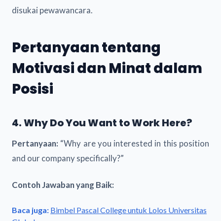
disukai pewawancara.
Pertanyaan tentang
Motivasi dan Minat dalam
Posisi
4. Why Do You Want to Work Here?
Pertanyaan:
“Why are you interested in this position
and our company specifically?”
Contoh Jawaban yang Baik:
Baca juga:
Bimbel Pascal College untuk Lolos Universitas