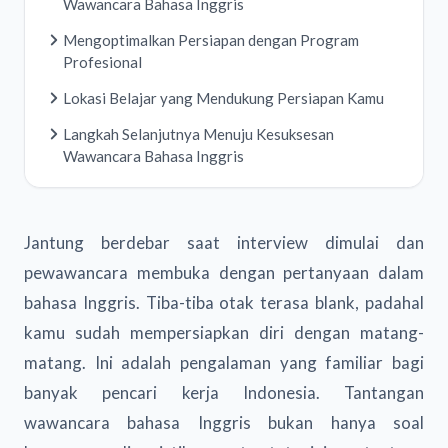
Wawancara Bahasa Inggris
Mengoptimalkan Persiapan dengan Program
Profesional
Lokasi Belajar yang Mendukung Persiapan Kamu
Langkah Selanjutnya Menuju Kesuksesan
Wawancara Bahasa Inggris
Jantung berdebar saat interview dimulai dan
pewawancara membuka dengan pertanyaan dalam
bahasa Inggris. Tiba-tiba otak terasa blank, padahal
kamu sudah mempersiapkan diri dengan matang-
matang. Ini adalah pengalaman yang familiar bagi
banyak pencari kerja Indonesia. Tantangan
wawancara bahasa Inggris bukan hanya soal