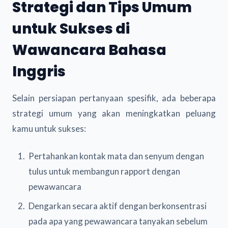
Strategi dan Tips Umum
untuk Sukses di
Wawancara Bahasa
Inggris
Selain persiapan pertanyaan spesifik, ada beberapa
strategi umum yang akan meningkatkan peluang
kamu untuk sukses:
Pertahankan kontak mata dan senyum dengan
tulus untuk membangun rapport dengan
pewawancara
Dengarkan secara aktif dengan berkonsentrasi
pada apa yang pewawancara tanyakan sebelum