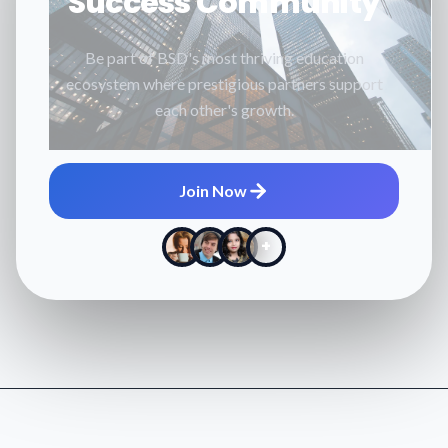
Success Community
Be part of BSD's most thriving education
ecosystem where prestigious partners support
each other's growth.
Join Now
+