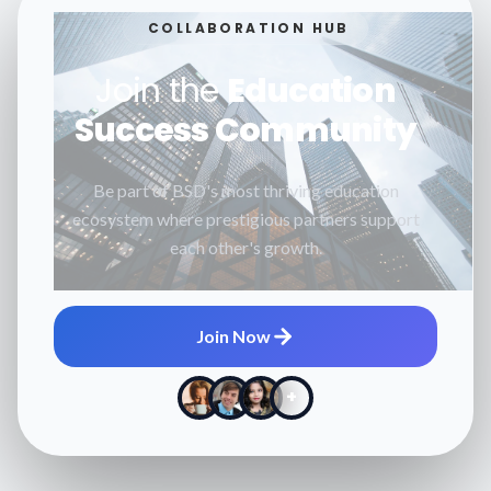
COLLABORATION HUB
Join the
Education
Success Community
Be part of BSD's most thriving education
ecosystem where prestigious partners support
each other's growth.
Join Now
+