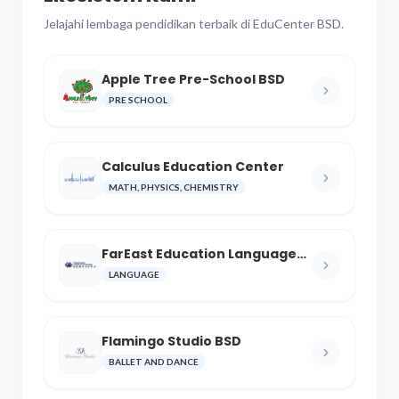
Jelajahi lembaga pendidikan terbaik di EduCenter BSD.
Apple Tree Pre-School BSD
PRE SCHOOL
Calculus Education Center
MATH, PHYSICS, CHEMISTRY
FarEast Education Language
and Cultural Center
LANGUAGE
Flamingo Studio BSD
BALLET AND DANCE