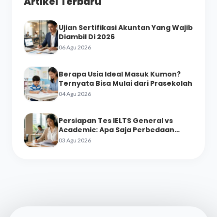
Artikel Terbaru
Ujian Sertifikasi Akuntan Yang Wajib
Diambil Di 2026
06 Agu 2026
Berapa Usia Ideal Masuk Kumon?
Ternyata Bisa Mulai dari Prasekolah
04 Agu 2026
Persiapan Tes IELTS General vs
Academic: Apa Saja Perbedaan
Materinya?
03 Agu 2026