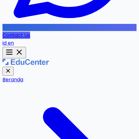
Contact Us
id
en
Beranda