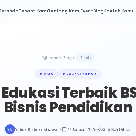
Beranda
Tenant Kami
Tentang Kami
Event
Blog
Kontak Kami
Home
Blog
Bisnis
BISNIS
EDUCENTER BSD
Edukasi Terbaik B
Bisnis Pendidikan
Yulius Riski kristiawan
27 Januari 2026
358 Kali Dilihat
YU