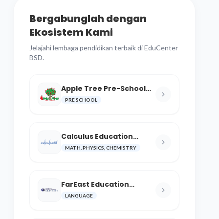
Bergabunglah dengan
Ekosistem Kami
Jelajahi lembaga pendidikan terbaik di EduCenter
BSD.
Apple Tree Pre-School
BSD
PRE SCHOOL
Calculus Education
Center
MATH, PHYSICS, CHEMISTRY
FarEast Education
Language and Cultural
LANGUAGE
Center