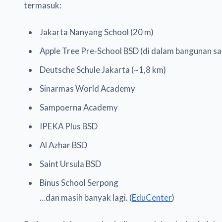
termasuk:
Jakarta Nanyang School (20 m)
Apple Tree Pre‑School BSD (di dalam bangunan s
Deutsche Schule Jakarta (~1,8 km)
Sinarmas World Academy
Sampoerna Academy
IPEKA Plus BSD
Al Azhar BSD
Saint Ursula BSD
Binus School Serpong
…dan masih banyak lagi. (
EduCenter
)