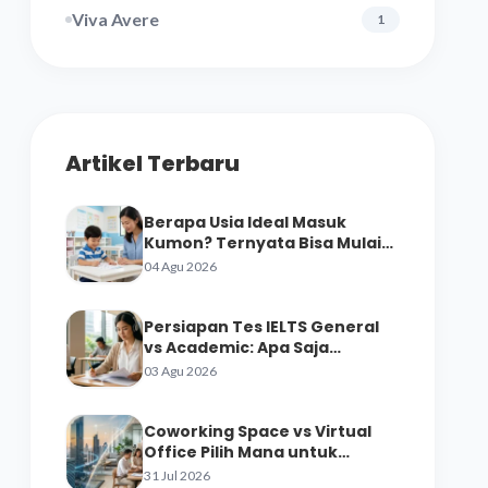
Viva Avere
1
Artikel Terbaru
Berapa Usia Ideal Masuk
Kumon? Ternyata Bisa Mulai
dari Prasekolah
04 Agu 2026
Persiapan Tes IELTS General
vs Academic: Apa Saja
Perbedaan Materinya?
03 Agu 2026
Coworking Space vs Virtual
Office Pilih Mana untuk
Startup
31 Jul 2026