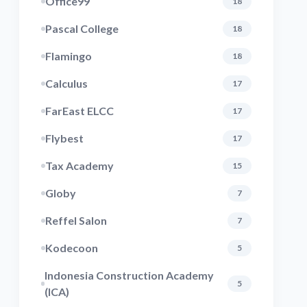
Office99
18
Pascal College
18
Flamingo
18
Calculus
17
FarEast ELCC
17
Flybest
17
Tax Academy
15
Globy
7
Reffel Salon
7
Kodecoon
5
Indonesia Construction Academy
5
(ICA)