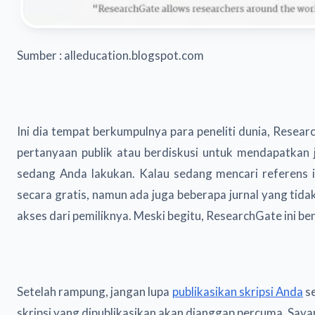
Sumber : alleducation.blogspot.com
Ini dia tempat berkumpulnya para peneliti dunia, Resea
pertanyaan publik atau berdiskusi untuk mendapatkan 
sedang Anda lakukan. Kalau sedang mencari referens ilm
secara gratis, namun ada juga beberapa jurnal yang tida
akses dari pemiliknya. Meski begitu, ResearchGate ini be
Setelah rampung, jangan lupa
publikasikan skripsi Anda
se
skripsi yang dipublikasikan akan dianggap percuma. Saya