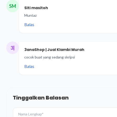
SM
Siti masitoh
Muntaz
Balas
3|
3anaShop | Jual Klambi Murah
cocok buat yang sedang skripsi
Balas
Tinggalkan Balasan